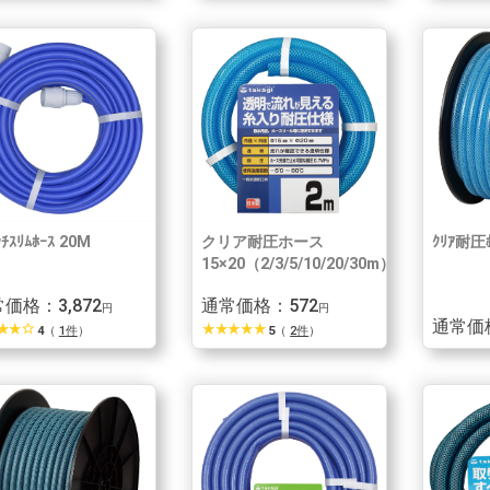
ｯﾁｽﾘﾑﾎｰｽ 20M
クリア耐圧ホース
ｸﾘｱ耐圧ﾎ
15×20（2/3/5/10/20/30m）
価格：3,872
通常価格：572
円
円
通常価格
r_rate
star_rate
star_border
star_rate
star_rate
star_rate
star_rate
star_rate
4
（
1件
）
5
（
2件
）