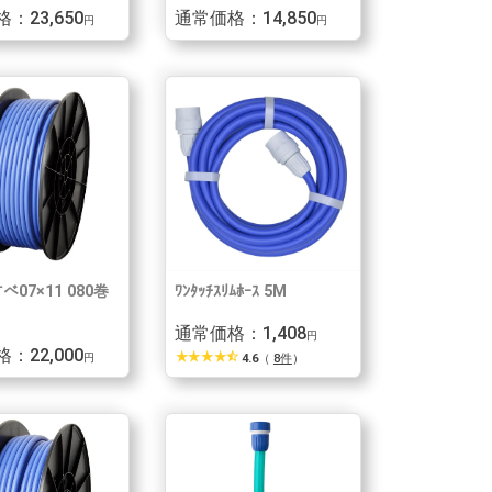
：23,650
通常価格：14,850
円
円
すべ07×11 080巻
ﾜﾝﾀｯﾁｽﾘﾑﾎｰｽ 5M
通常価格：1,408
円
：22,000
star_rate
star_rate
star_rate
star_rate
star_half
円
4.6
（
8件
）