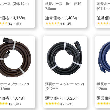
ホース（2/5/10m）
延長ホース 5m 内径
延長ホー
7.5mm
径7.5m
価格：3,168
通常価格：1,408
通常価格
円
円
r_rate
star_rate
star_half
star_rate
star_rate
star_rate
star_rate
star_half
star_rate
star_rate
star_rate
star_rate
star
4.7
（
3件
）
4.5
（
2件
）
ホースブラウン5m
延長ホース グレー 5m 内
延長ホー
12mm
径12mm
12mm
価格：1,848
通常価格：1,628
通常価格
円
円
r_rate
star_rate
star_rate
star_rate
star_rate
star_rate
star_rate
star_half
star_rate
star_rate
star_rate
star_rate
star
4.8
（
5件
）
4.6
（
5件
）