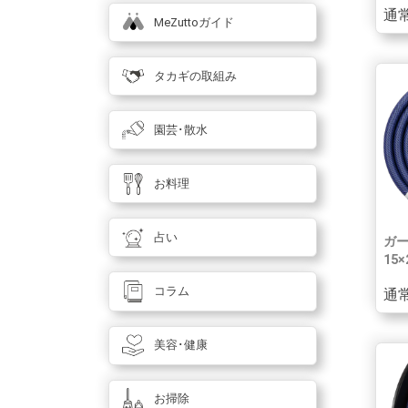
通常
MeZuttoガイド
タカギの取組み
園芸･散水
お料理
占い
ガ
15×
コラム
通常
美容･健康
お掃除