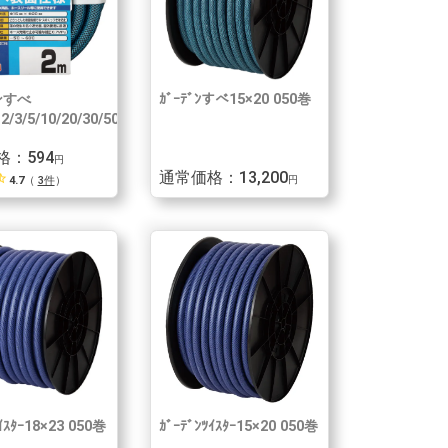
ンすべ
ｶﾞｰﾃﾞﾝすべ15×20 050巻
2/3/5/10/20/30/50m）
格：594
円
通常価格：13,200
_half
4.7
（
3件
）
円
ﾂｲｽﾀｰ18×23 050巻
ｶﾞｰﾃﾞﾝﾂｲｽﾀｰ15×20 050巻