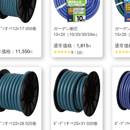
ﾃﾞﾝすべ12×17 050巻
ガーデン耐圧
ガーデ
15×20（10/20/30/50m）
15×20（
通常価格：1,815
通常価
円
価格：11,550
star_rate
star_rate
star_rate
star_rate
star_rate
star_rate
star_rate
star_rate
star_rate
star
円
5
（
1件
）
ﾃﾞﾝすべ22×28 025巻
ｶﾞｰﾃﾞﾝすべ25×31 020巻
ｶﾞｰﾃﾞﾝ