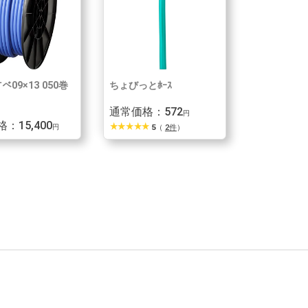
すべ09×13 050巻
ちょびっとﾎｰｽ
通常価格：572
円
：15,400
star_rate
star_rate
star_rate
star_rate
star_rate
円
5
（
2件
）