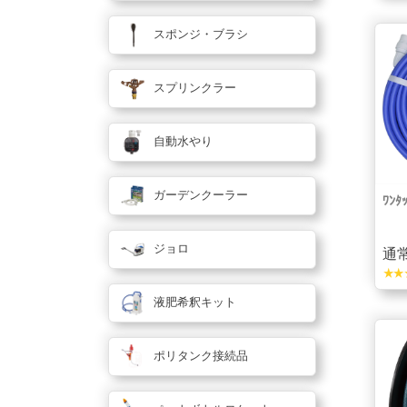
スポンジ・ブラシ
スプリンクラー
自動水やり
ガーデンクーラー
ﾜﾝﾀ
ジョロ
通常
star_rate
star_rate
sta
液肥希釈キット
ポリタンク接続品