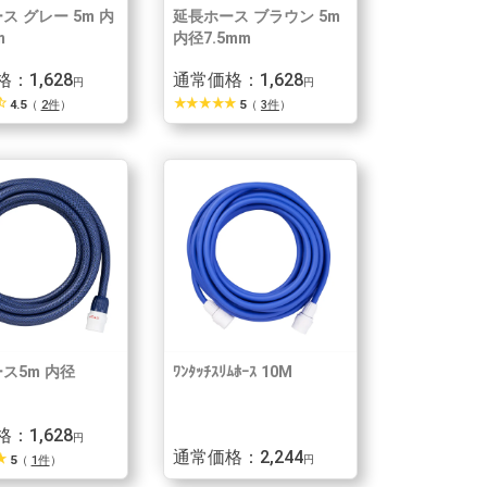
ス グレー 5m 内
延長ホース ブラウン 5m
m
内径7.5mm
：1,628
通常価格：1,628
円
円
_half
star_rate
star_rate
star_rate
star_rate
star_rate
4.5
（
2件
）
5
（
3件
）
ス5m 内径
ﾜﾝﾀｯﾁｽﾘﾑﾎｰｽ 10M
：1,628
円
通常価格：2,244
_rate
5
（
1件
）
円