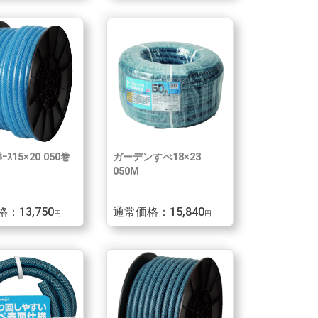
ｰｽ15×20 050巻
ガーデンすべ18×23
050M
：13,750
通常価格：15,840
円
円