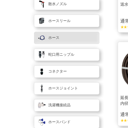
散水ノズル
送水
通常
ホースリール
star_rate
star_rate
sta
ホース
蛇口用ニップル
コネクター
ホースジョイント
延長
内径
洗濯機接続品
通常
star_rate
star_rate
sta
ホースバンド