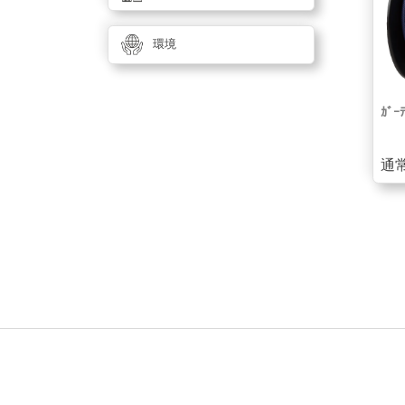
環境
ｶﾞｰ
通常