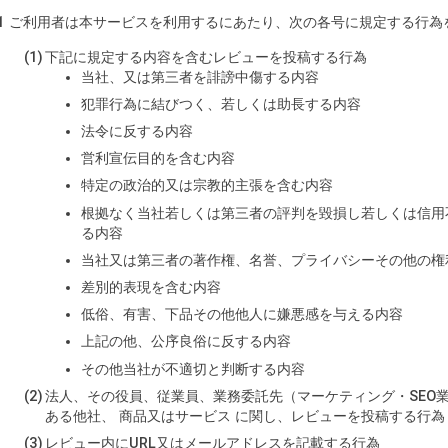
ご利用者は本サービスを利用するにあたり、次の各号に規定する行為
下記に規定する内容を含むレビューを投稿する行為
当社、又は第三者を誹謗中傷する内容
犯罪行為に結びつく、若しくは助長する内容
法令に反する内容
営利宣伝目的を含む内容
特定の政治的又は宗教的主張を含む内容
根拠なく当社若しくは第三者の評判を毀損し若しくは信用
る内容
当社又は第三者の著作権、名誉、プライバシーその他の権
差別的表現を含む内容
低俗、有害、下品その他他人に嫌悪感を与える内容
上記の他、公序良俗に反する内容
その他当社が不適切と判断する内容
法人、その役員、従業員、業務委託先（マーケティング・SEO
ある他社、 商品又はサービス に関し、レビューを投稿する行為
レビュー内にURL又はメールアドレスを記載する行為