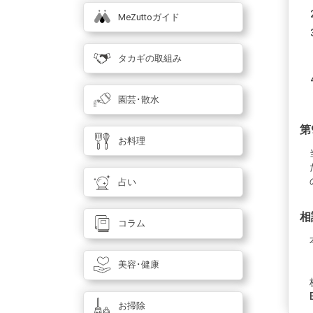
MeZuttoガイド
タカギの取組み
園芸･散水
第
お料理
占い
相
コラム
美容･健康
お掃除