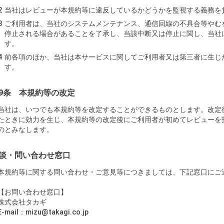
当社はレビューが本規約等に違反しているかどうかを監視する義務を
ご利用者は、当社のシステムメンテナンス、通信回線の不具合等やむ
停止される場合があることを了承し、当該中断又は停止に関し、当社
す。
前各項のほか、当社は本サービスに関してご利用者又は第三者に生じ
す。
9条 本規約等の改定
当社は、いつでも本規約等を改定することができるものとします。改定
たときに効力を生じ、本規約等の改定後にご利用者が初めてレビューを
のとみなします。
談・問い合わせ窓口
本規約等に関する問い合わせ・ご意見等につきましては、下記窓口にご
【お問い合わせ窓口】
株式会社タカギ
E-mail：mizu@takagi.co.jp