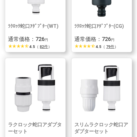
ﾗｸﾛｯｸ蛇口ｱﾀﾞﾌﾟﾀｰ(WT)
ﾗｸﾛｯｸ蛇口ｱﾀﾞﾌﾟﾀｰ(CG)
通常価格：726
通常価格：726
円
円
star_rate
star_rate
star_rate
star_rate
star_half
star_rate
star_rate
star_rate
star_rate
star_half
4.5
（
82件
）
4.5
（
79件
）
ラクロック蛇口アダプタ
スリムラクロック蛇口ア
ーセット
ダプターセット