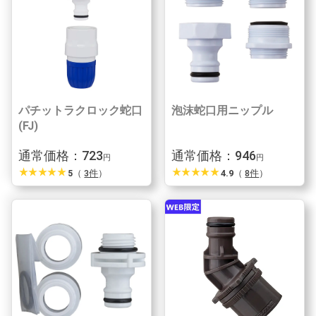
パチットラクロック蛇口
泡沫蛇口用ニップル
(FJ)
通常価格：723
通常価格：946
円
円
star_rate
star_rate
star_rate
star_rate
star_rate
star_rate
star_rate
star_rate
star_rate
star_rate
5
（
3件
）
4.9
（
8件
）