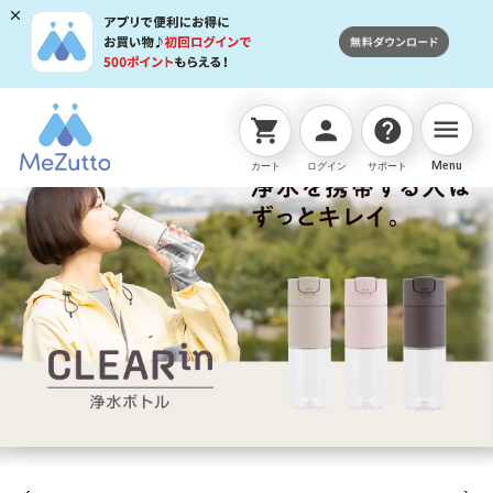
menu
shopping_cart
person
help
Menu
カート
ログイン
サポート