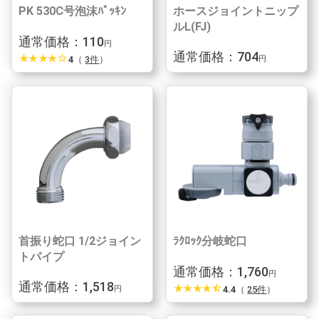
PK 530C号泡沫ﾊﾟｯｷﾝ
ホースジョイントニップ
ルL(FJ)
通常価格：110
円
通常価格：704
star_rate
star_rate
star_rate
star_rate
star_border
4
（
3件
）
円
首振り蛇口 1/2ジョイン
ﾗｸﾛｯｸ分岐蛇口
トパイプ
通常価格：1,760
円
通常価格：1,518
star_rate
star_rate
star_rate
star_rate
star_half
4.4
（
25件
）
円