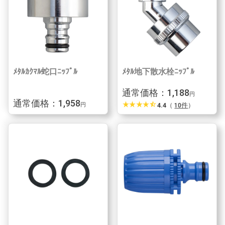
ﾒﾀﾙｶｸﾏﾙ蛇口ﾆｯﾌﾟﾙ
ﾒﾀﾙ地下散水栓ﾆｯﾌﾟﾙ
通常価格：1,188
円
通常価格：1,958
star_rate
star_rate
star_rate
star_rate
star_half
4.4
（
10件
）
円