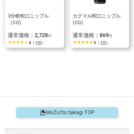
3分岐蛇口ニップル
カクマル蛇口ニップル
（CG)
(CG)
通常価格：2,728
通常価格：869
円
円
star_rate
star_rate
star_rate
star_rate
star_border
star_rate
star_rate
star_rate
star_rate
star_rate
4
（
1件
）
5
（
1件
）
MeZutto takagi TOP