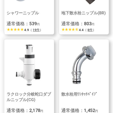
シャワーニップル
地下散水栓ニップル(BR)
通常価格：539
通常価格：803
円
円
star_rate
star_rate
star_rate
star_rate
star_rate
star_rate
star_rate
star_rate
star_rate
star_half
4.9
（
19件
）
4.4
（
8件
）
ラクロック分岐蛇口ダブ
散水栓用ﾜﾝﾀｯﾁﾊﾟｲﾌﾟ
ルニップル(CG)
通常価格：2,178
通常価格：1,452
円
円