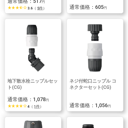
通常価格：517
円
通常価格：605
star_rate
star_rate
star_rate
star_half
star_border
3.6
（
5件
）
円
地下散水栓ニップルセッ
ネジ付蛇口ニップル コ
ト(CG)
ネクターセット(CG)
通常価格：1,078
円
通常価格：1,056
star_rate
star_rate
star_rate
star_rate
star_border
4
（
1件
）
円