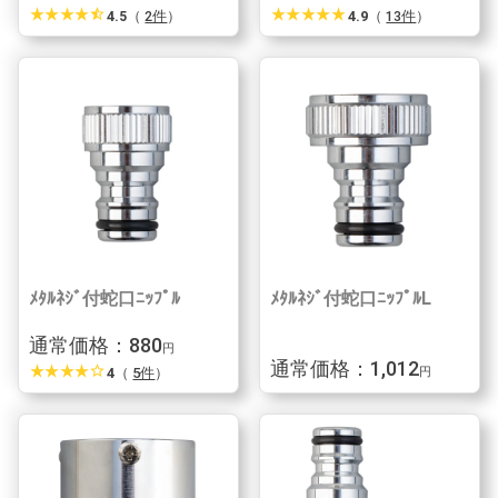
star_rate
star_rate
star_rate
star_rate
star_half
star_rate
star_rate
star_rate
star_rate
star_rate
4.5
（
2件
）
4.9
（
13件
）
ﾒﾀﾙﾈｼﾞ付蛇口ﾆｯﾌﾟﾙ
ﾒﾀﾙﾈｼﾞ付蛇口ﾆｯﾌﾟﾙL
通常価格：880
円
通常価格：1,012
star_rate
star_rate
star_rate
star_rate
star_border
4
（
5件
）
円