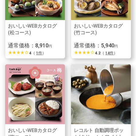
おいしいWEBカタログ
おいしいWEBカタログ
(松コース)
(竹コース)
通常価格：8,910
通常価格：5,940
円
円
star_rate
star_rate
star_rate
star_rate
star_border
star_rate
star_rate
star_rate
star_rate
star_border
4
（
1件
）
4.2
（
14件
）
おいしいWEBカタログ
レコルト 自動調理ポッ