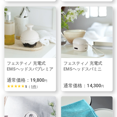
フェスティノ 充電式
フェスティノ 充電式
EMSヘッドスパプレミア
EMSヘッドスパミニ
通常価格：19,800
円
通常価格：14,300
star_rate
star_rate
star_rate
star_rate
star_rate
5
（
1件
）
円