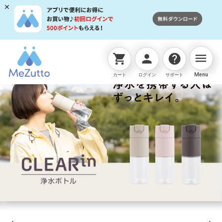
menu
shopping_cart
person
help
Menu
カート
ログイン
サポート