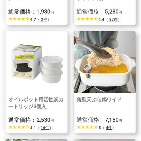
通常価格：1,980
通常価格：5,280
円
円
star_rate
star_rate
star_rate
star_rate
star_half
star_rate
star_rate
star_rate
star_rate
star_half
4.7
（
3件
）
4.4
（
37件
）
オイルポット用活性炭カ
角型天ぷら鍋ワイド
ートリッジ3個入
通常価格：2,530
通常価格：7,150
円
円
star_rate
star_rate
star_rate
star_rate
star_border
star_rate
star_rate
star_rate
star_rate
star_rate
4.1
（
16件
）
5
（
4件
）