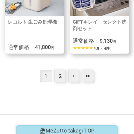
レコルト 生ごみ処理機
GIFTキレイ セレクト洗
剤セット
通常価格：9,130
円
通常価格：41,800
star_rate
star_rate
star_rate
star_rate
star_rate
4.8
（
4件
）
円
1
2
arrow_right
fast_forward
MeZutto takagi TOP