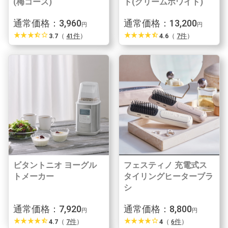
(梅コース)
ト(クリームホワイト)
通常価格：3,960
通常価格：13,200
円
円
star_rate
star_rate
star_rate
star_half
star_border
star_rate
star_rate
star_rate
star_rate
star_half
3.7
（
41件
）
4.6
（
7件
）
ビタントニオ ヨーグル
フェスティノ 充電式ス
トメーカー
タイリングヒーターブラ
シ
通常価格：7,920
通常価格：8,800
円
円
star_rate
star_rate
star_rate
star_rate
star_half
star_rate
star_rate
star_rate
star_rate
star_border
4.7
（
7件
）
4
（
6件
）