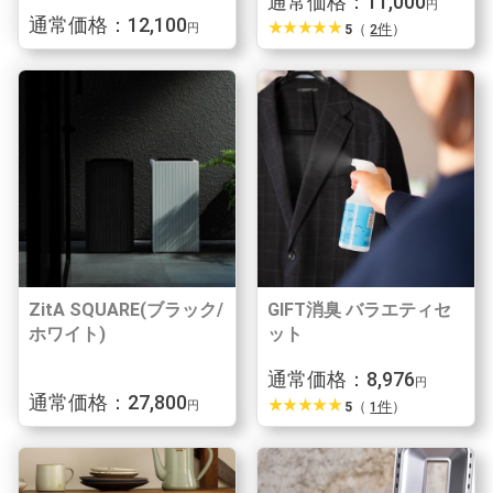
通常価格：11,000
円
通常価格：12,100
star_rate
star_rate
star_rate
star_rate
star_rate
5
（
2件
）
円
ZitA SQUARE(ブラック/
GIFT消臭 バラエティセ
ホワイト)
ット
通常価格：8,976
円
通常価格：27,800
star_rate
star_rate
star_rate
star_rate
star_rate
5
（
1件
）
円