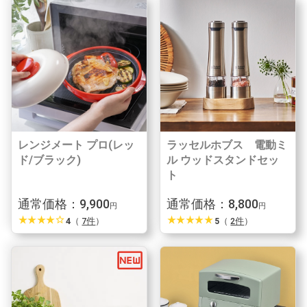
レンジメート プロ(レッ
ラッセルホブス 電動ミ
ド/ブラック)
ル ウッドスタンドセッ
ト
通常価格：9,900
通常価格：8,800
円
円
star_rate
star_rate
star_rate
star_rate
star_border
star_rate
star_rate
star_rate
star_rate
star_rate
4
（
7件
）
5
（
2件
）