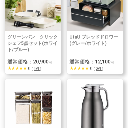
グリーンパン クリック
UtaU ブレッドドロワー
シェフ5点セット(ホワイ
(グレー/ホワイト)
ト/ブルー)
通常価格：20,900
通常価格：12,100
円
円
star_rate
star_rate
star_rate
star_rate
star_rate
star_rate
star_rate
star_rate
star_rate
star_rate
5
（
1件
）
5
（
2件
）