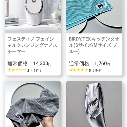
フェスティノ フェイシ
BIRDY.TEX キッチンタオ
ャルクレンジングナノス
ル(Sサイズ/Mサイズ ブ
チーマー
ルー)
通常価格：14,300
通常価格：1,760
円
円
star_rate
star_rate
star_border
star_border
star_border
star_rate
star_rate
star_rate
star_rate
star_rate
2
（
1件
）
5
（
9件
）