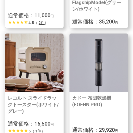
FlagshipModel(グリー
ン/ホワイト)
通常価格：11,000
円
通常価格：35,200
star_rate
star_rate
star_rate
star_rate
star_half
4.5
（
2件
）
円
レコルト スライドラッ
カドー 布団乾燥機
クトースター(ホワイト/
(FOEHN PRO)
グレー)
通常価格：16,500
円
通常価格：29,920
star_rate
star_rate
star_rate
star_rate
star_rate
5
（
1件
）
円