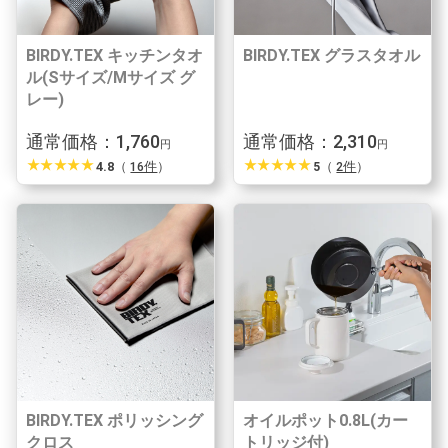
BIRDY.TEX キッチンタオ
BIRDY.TEX グラスタオル
ル(Sサイズ/Mサイズ グ
レー)
通常価格：1,760
通常価格：2,310
円
円
star_rate
star_rate
star_rate
star_rate
star_rate
star_rate
star_rate
star_rate
star_rate
star_rate
4.8
（
16件
）
5
（
2件
）
BIRDY.TEX ポリッシング
オイルポット0.8L(カー
クロス
トリッジ付)