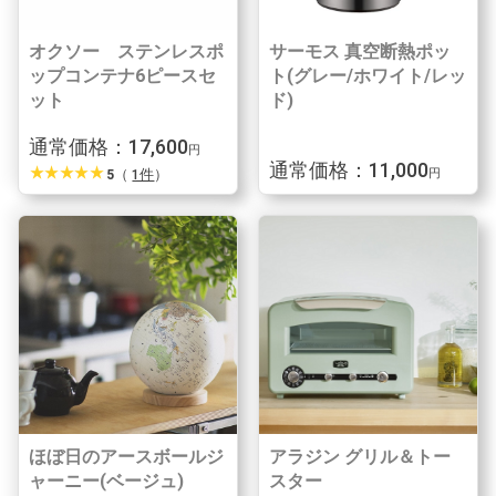
オクソー ステンレスポ
サーモス 真空断熱ポッ
ップコンテナ6ピースセ
ト(グレー/ホワイト/レッ
ット
ド)
通常価格：17,600
円
通常価格：11,000
star_rate
star_rate
star_rate
star_rate
star_rate
5
（
1件
）
円
ほぼ日のアースボールジ
アラジン グリル＆トー
ャーニー(ベージュ)
スター