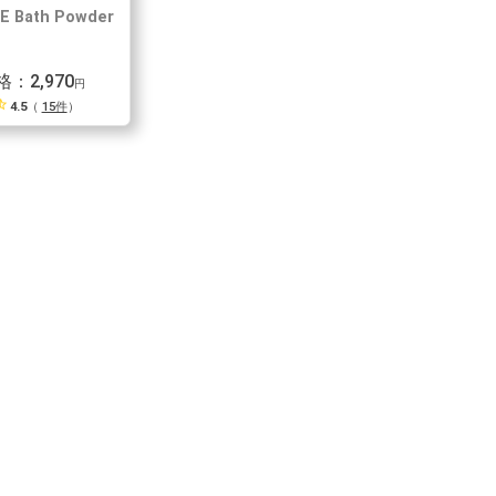
E Bath Powder
：2,970
円
_half
4.5
（
15件
）