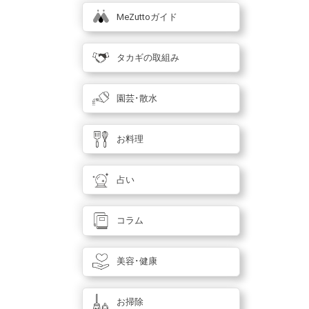
MeZuttoガイド
タカギの取組み
園芸･散水
お料理
占い
コラム
美容･健康
お掃除