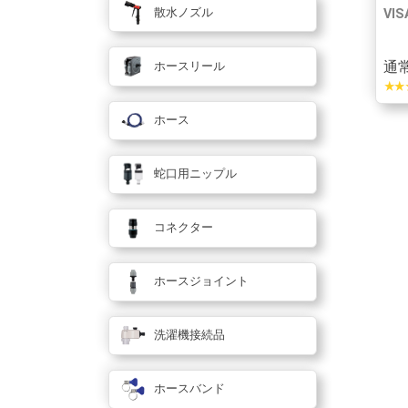
散水ノズル
VIS
通常
ホースリール
star_rate
star_rate
sta
ホース
蛇口用ニップル
コネクター
ホースジョイント
洗濯機接続品
ホースバンド