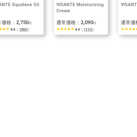
ANTE Squalane Oil
VISANTE Moisturizing
VISANT
Cream
価格：2,750
通常価格：2,090
通常価格
円
円
r_rate
star_rate
star_half
star_rate
star_rate
star_rate
star_rate
star_half
star_rate
star_rate
star_rate
star_rate
star
4.5
（
105件
）
4.4
（
111件
）