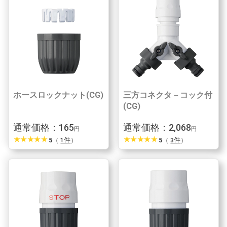
ホースロックナット(CG)
三方コネクタ－コック付
(CG)
通常価格：165
通常価格：2,068
円
円
star_rate
star_rate
star_rate
star_rate
star_rate
star_rate
star_rate
star_rate
star_rate
star_rate
5
（
1件
）
5
（
3件
）