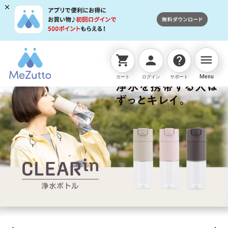
menu
shopping_cart
person
help
Menu
カート
ログイン
サポート