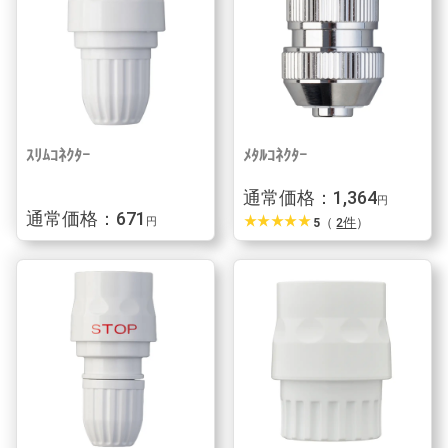
ｽﾘﾑｺﾈｸﾀｰ
ﾒﾀﾙｺﾈｸﾀｰ
通常価格：1,364
円
通常価格：671
star_rate
star_rate
star_rate
star_rate
star_rate
5
（
2件
）
円