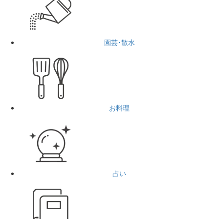
園芸･散水
お料理
占い