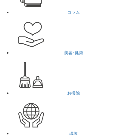
コラム
美容･健康
お掃除
環境