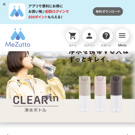
menu
shopping_cart
person
help
Menu
カート
ログイン
サポート