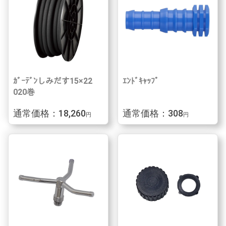
ｶﾞｰﾃﾞﾝしみだす15×22
ｴﾝﾄﾞｷｬｯﾌﾟ
020巻
通常価格：18,260
通常価格：308
円
円