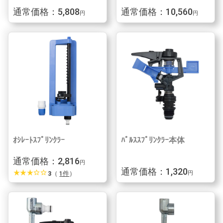
通常価格：5,808
通常価格：10,560
円
円
ｵｼﾚｰﾄｽﾌﾟﾘﾝｸﾗｰ
ﾊﾟﾙｽｽﾌﾟﾘﾝｸﾗｰ本体
通常価格：2,816
円
通常価格：1,320
star_rate
star_rate
star_rate
star_border
star_border
3
（
1件
）
円