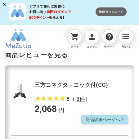
menu
shopping_cart
person
help
ネットストアTOP
コネクター
三方コネクタ－コック付
Menu
カート
ログイン
サポート
商品レビューを見る
三方コネクタ－コック付(CG)
star_rate
star_rate
star_rate
star_rate
star_rate
5
（
3件
）
2,068
円
商品詳細ページへ
arrow_forward_ios