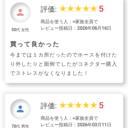
5
star_rate
star_rate
star_rate
star_rate
star_rate
評価:
person
商品を使う人：>家族全員で
レビュー投稿日：2026年06月16日
50代 女性
買って良かった
今までは１カ所だったのでホースを付けた
り外したりと面倒でしたがコネクター購入
でストレスがなくなりました！
5
star_rate
star_rate
star_rate
star_rate
star_rate
評価:
person
商品を使う人：>家族全員で
レビュー投稿日：2026年03月11日
70代 男性