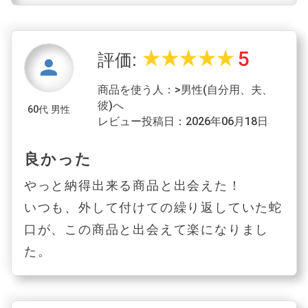
5
star_rate
star_rate
star_rate
star_rate
star_rate
評価:
person
商品を使う人：>男性(自分用、夫、
彼)へ
60代 男性
レビュー投稿日：2026年06月18日
良かった
やっと納得出来る商品と出会えた！
いつも、外して付けての繰り返していた蛇
口が、この商品と出会えて楽になりまし
た。