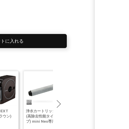
ートに入れる
NEXT
浄水カートリッジ
おいしいWEBカ
BOXY NEXT
ラウン)
(高除去性能タイ
タログ(梅コース)
20m(ブラウ
プ) mini Neo専用