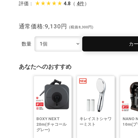
star_rate
star_rate
star_rate
star_rate
star_rate
評価：
4.8
（
4件
）
通常価格:9,130円
(税抜8,300円)
カ
数量
あなたへのおすすめ
BOXY NEXT
キレイストシャワ
NANO 
20m(チャコール
ーミスト
10m(ブ
グレー)