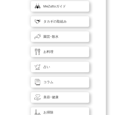
MeZuttoガイド
タカギの取組み
園芸･散水
お料理
占い
コラム
美容･健康
お掃除