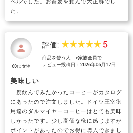
ベルでした。お蕎麦を頼んで大正解でし
た。
5
star_rate
star_rate
star_rate
star_rate
star_rate
評価:
person
商品を使う人：>家族全員で
レビュー投稿日：2026年06月17日
60代 女性
美味しい
一度飲んでみたかったコーヒーがカタログ
にあったので注文しました。ドイツ王室御
用達のダルマイヤーコーヒーはとても美味
しかったです。少し高価な様に感じますが
ポイントがあったのでお得に購入できまし