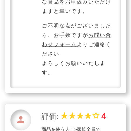
な食品をお申込みいただけ
ますと幸いです。
ご不明な点がございました
ら、お手数ですが
お問い合
わせフォーム
よりご連絡く
ださい。
よろしくお願いいたしま
す。
4
star_rate
star_rate
star_rate
star_rate
star_border
評価:
person
商品を使う人：>家族全員で