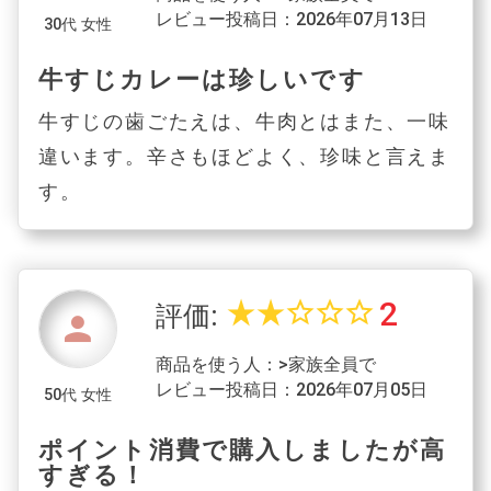
レビュー投稿日：2026年07月13日
30代 女性
牛すじカレーは珍しいです
牛すじの歯ごたえは、牛肉とはまた、一味
違います。辛さもほどよく、珍味と言えま
す。
2
star_rate
star_rate
star_border
star_border
star_border
評価:
person
商品を使う人：>家族全員で
レビュー投稿日：2026年07月05日
50代 女性
ポイント消費で購入しましたが高
すぎる！