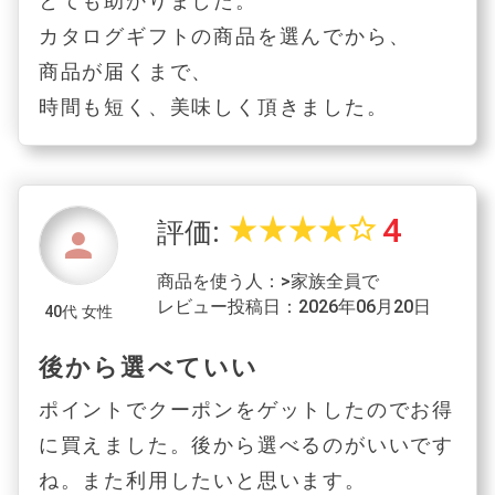
とても助かりました。
カタログギフトの商品を選んでから、
商品が届くまで、
時間も短く、美味しく頂きました。
4
star_rate
star_rate
star_rate
star_rate
star_border
評価:
person
商品を使う人：>家族全員で
レビュー投稿日：2026年06月20日
40代 女性
後から選べていい
ポイントでクーポンをゲットしたのでお得
に買えました。後から選べるのがいいです
ね。また利用したいと思います。