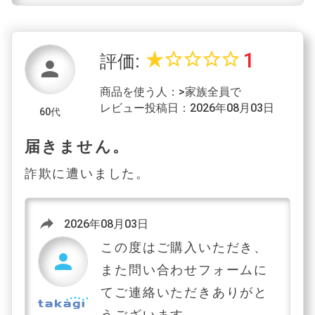
1
star_rate
star_border
star_border
star_border
star_border
評価:
person
商品を使う人：>家族全員で
レビュー投稿日：2026年08月03日
60代
届きません。
詐欺に遭いました。
reply
2026年08月03日
この度はご購入いただき、
person
また問い合わせフォームに
てご連絡いただきありがと
うございます。