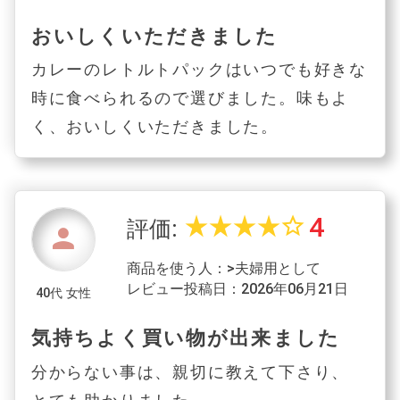
おいしくいただきました
カレーのレトルトパックはいつでも好きな
時に食べられるので選びました。味もよ
く、おいしくいただきました。
4
star_rate
star_rate
star_rate
star_rate
star_border
評価:
person
商品を使う人：>夫婦用として
レビュー投稿日：2026年06月21日
40代 女性
気持ちよく買い物が出来ました
分からない事は、親切に教えて下さり、