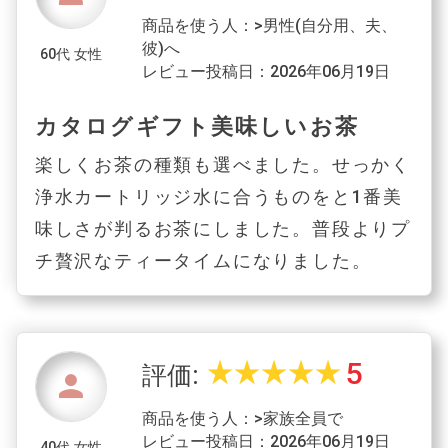
商品を使う人：>男性(自分用、夫、
彼)へ
60代 女性
レビュー投稿日：2026年06月19日
カタログギフト美味しいお茶
楽しくお茶の種類も選べました。せっかく
浄水カートリッジ水に合うものをと1番美
味しさが判るお茶にしました。普段よりプ
チ贅沢なティータイムになりました。
5
star_rate
star_rate
star_rate
star_rate
star_rate
評価:
person
商品を使う人：>家族全員で
レビュー投稿日：2026年06月19日
40代 女性