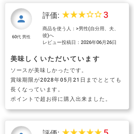
3
star_rate
star_rate
star_rate
star_border
star_border
評価:
person
商品を使う人：>男性(自分用、夫、
彼)へ
60代 男性
レビュー投稿日：2026年06月26日
美味しくいただいています
ソースが美味しかったです。
賞味期限が2028年05月21日までととても
長くなっています。
ポイントで超お得に購入出来ました。
5
star_rate
star_rate
star_rate
star_rate
star_rate
評価: