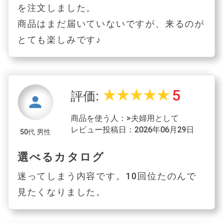
を注文しました。
商品はまだ届いていないですが、来るのが
とても楽しみです♪
5
star_rate
star_rate
star_rate
star_rate
star_rate
評価:
person
商品を使う人：>夫婦用として
レビュー投稿日：2026年06月29日
50代 男性
選べるカタログ
迷ってしまう内容です。10回位たのんで
見たくなりました。