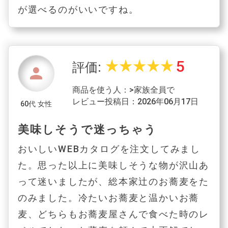
が選べるのがいいですね。
5
star_rate
star_rate
star_rate
star_rate
star_rate
評価:
person
商品を使う人：>家族全員で
レビュー投稿日：2026年06月17日
60代 女性
美味しそうで迷っちゃう
おいしいWEBカタログを注文してみまし
た。思った以上に美味しそうな物が沢山あ
って迷いましたが、総本家辻のお蕎麦をた
のみました。冷たいお蕎麦と温かいお蕎
麦、どちらもお蕎麦屋さんで食べた時のレ