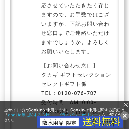
応させていただきたく存じ
ますので、お手数ではござ
いますが、下記お問い合わ
せ窓口までご連絡いただけ
ますでしょうか。よろしく
お願いいたします。
【お問い合わせ窓口】
タカギ ギフトセレクション
セレクトギフト係
TEL：0120-076-787
受付時間：AM10:00-
当サイトではCookieを使用します。Cookieの使用に関する詳細は
PM5:00(土・日曜・祝日・
「
cookie等に関する方針
」「
プライバシーポリシー
」をご覧くだ
さい。
お盆・年末年始を除く)