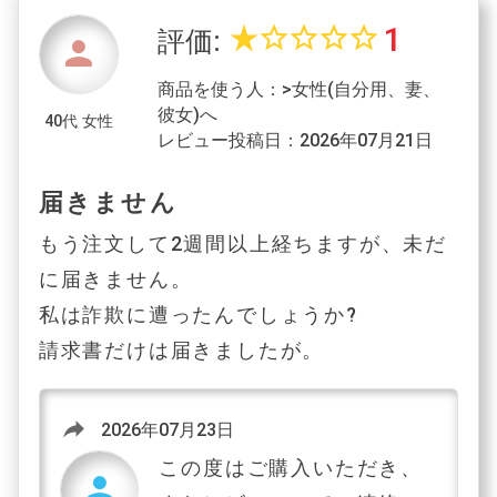
1
star_rate
star_border
star_border
star_border
star_border
評価:
person
商品を使う人：>女性(自分用、妻、
彼女)へ
40代 女性
レビュー投稿日：2026年07月21日
届きません
もう注文して2週間以上経ちますが、未だ
に届きません。
私は詐欺に遭ったんでしょうか?
請求書だけは届きましたが。
reply
2026年07月23日
この度はご購入いただき、
person