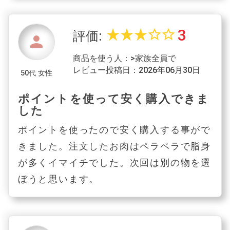
3
star_rate
star_rate
star_rate
star_border
star_border
評価:
person
商品を使う人：>家族全員で
レビュー投稿日：2026年06月30日
50代 女性
ポイントを使って安く購入できま
した
ポイントを使ったので安く購入する事がで
きました。注文したお肉はペラペラで脂身
が多くイマイチでした。次回は別の物を選
ぼうと思います。