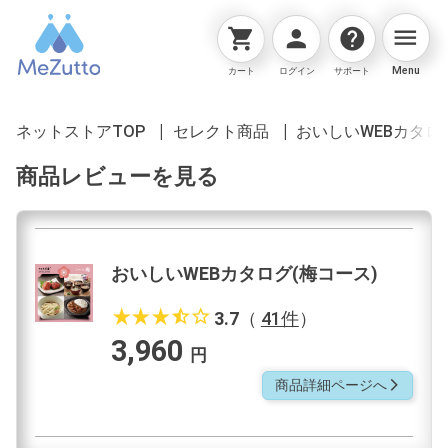
menu
shopping_cart
person
help
Menu
カート
ログイン
サポート
ネットストアTOP
セレクト商品
おいしいWEBカタロ
商品レビューを見る
おいしいWEBカタログ(梅コース)
star_rate
star_rate
star_rate
star_half
star_border
3.7
（
41件
）
3,960
円
商品詳細ページへ
arrow_forward_ios