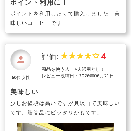
ポイント利用に！
ポイントを利用したくて購入しました！美
味しいコーヒーです
4
star_rate
star_rate
star_rate
star_rate
star_border
評価:
person
商品を使う人：>夫婦用として
レビュー投稿日：2026年06月21日
60代 女性
美味しい
少しお値段は高いですが具沢山で美味しい
です。贈答品にピッタリかもです。