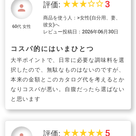
3
star_rate
star_rate
star_rate
star_border
star_border
評価:
person
商品を使う人：>女性(自分用、妻、
彼女)へ
60代 女性
レビュー投稿日：2026年06月30日
コスパ的にはいまひとつ
大半ポイントで、日常に必要な調味料を選
択したので、無駄なものはないのですが、
本来の金額とこのカタログ代を考えるとか
なりコスパが悪い。自腹だったら選ばない
と思います
5
star_rate
star_rate
star_rate
star_rate
star_rate
評価: