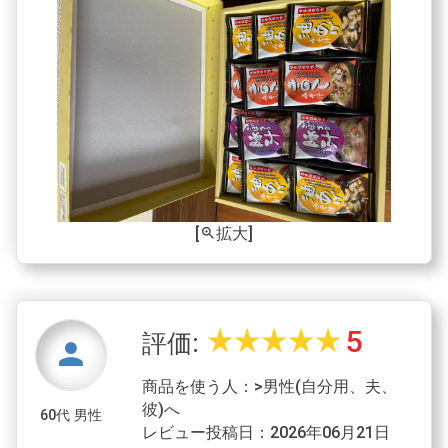
[
拡大]
zoom_in
5
star_rate
star_rate
star_rate
star_rate
star_rate
評価:
person
商品を使う人：>男性(自分用、夫、
彼)へ
60代 男性
レビュー投稿日：2026年06月21日