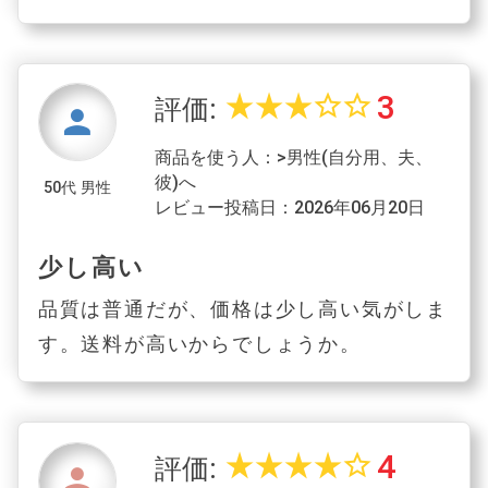
3
star_rate
star_rate
star_rate
star_border
star_border
評価:
person
商品を使う人：>男性(自分用、夫、
彼)へ
50代 男性
レビュー投稿日：2026年06月20日
少し高い
品質は普通だが、価格は少し高い気がしま
す。送料が高いからでしょうか。
4
star_rate
star_rate
star_rate
star_rate
star_border
評価:
person