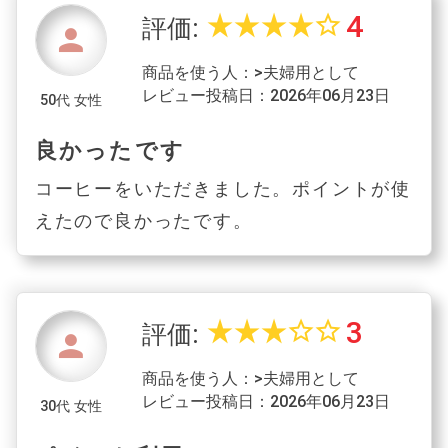
4
star_rate
star_rate
star_rate
star_rate
star_border
評価:
person
商品を使う人：>夫婦用として
レビュー投稿日：2026年06月23日
50代 女性
良かったです
コーヒーをいただきました。ポイントが使
えたので良かったです。
3
star_rate
star_rate
star_rate
star_border
star_border
評価:
person
商品を使う人：>夫婦用として
レビュー投稿日：2026年06月23日
30代 女性