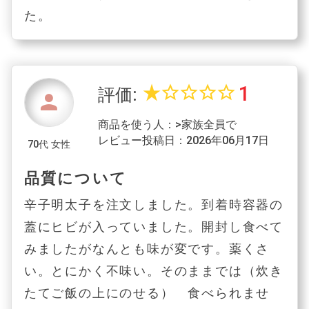
た。
1
star_rate
star_border
star_border
star_border
star_border
評価:
person
商品を使う人：>家族全員で
レビュー投稿日：2026年06月17日
70代 女性
品質について
辛子明太子を注文しました。到着時容器の
蓋にヒビが入っていました。開封し食べて
みましたがなんとも味が変です。薬くさ
い。とにかく不味い。そのままでは（炊き
たてご飯の上にのせる） 食べられませ