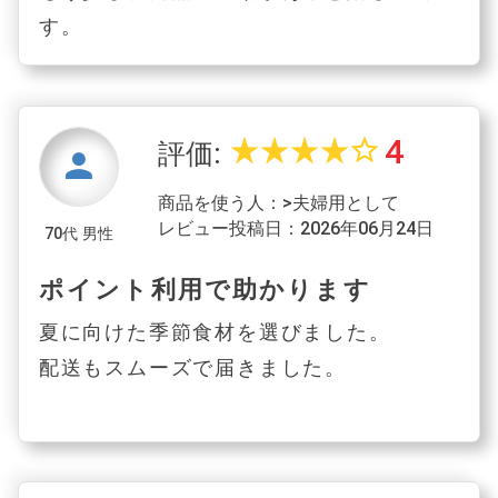
す。
4
star_rate
star_rate
star_rate
star_rate
star_border
評価:
person
商品を使う人：>夫婦用として
レビュー投稿日：2026年06月24日
70代 男性
ポイント利用で助かります
夏に向けた季節食材を選びました。
配送もスムーズで届きました。