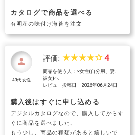
カタログで商品を選べる
有明産の味付け海苔を注文
4
star_rate
star_rate
star_rate
star_rate
star_border
評価:
person
商品を使う人：>女性(自分用、妻、
彼女)へ
40代 女性
レビュー投稿日：2026年06月24日
購入後はすぐに申し込める
デジタルカタログなので、購入してからす
ぐに商品を選べました。
もう少し、商品の種類があると嬉しいで