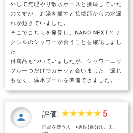
外して無理やり散水ホースと接続していた
のですが、お湯を通すと接続部からの水漏
れが起きていました。
そこでこちらを発見し、NANO NEXTとリ
クシルのシャワーが合うことを確認しまし
た。
付属品もついていましたが、シャワーニッ
プル一つだけでカチッと合いました。漏れ
もなく、温水プールを準備できました。
5
star_rate
star_rate
star_rate
star_rate
star_rate
評価:
person
商品を使う人：>男性(自分用、夫、