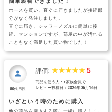
簡単装着できました！
ホースを買い、直ぐに届きましたが接続部
分がなく発注しました。
直ぐに届き、シャワーノズルに簡単に接
続。マンションですが、部屋の中が汚れる
こともなく満足した買い物でした！
5
star_rate
star_rate
star_rate
star_rate
star_rate
評価:
person
商品を使う人：>家族全員で
レビュー投稿日：2026年06月16日
50代 男性
いざという時のために購入
他の商品を購入する際に一緒に購入しまし