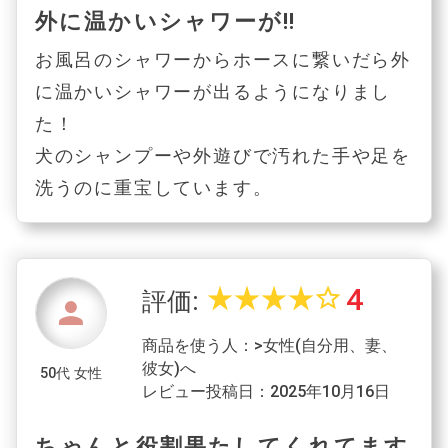
外に温かいシャワーが‼️
お風呂のシャワーからホースに繋いだら外
に温かいシャワーが出るようになりまし
た！
犬のシャンプーや外遊びで汚れた手や足を
洗うのに重宝しています。
4
star_rate
star_rate
star_rate
star_rate
star_border
評価:
person
商品を使う人：>女性(自分用、妻、
彼女)へ
50代 女性
レビュー投稿日：2025年10月16日
ちゃんと役割果たしてくれてます