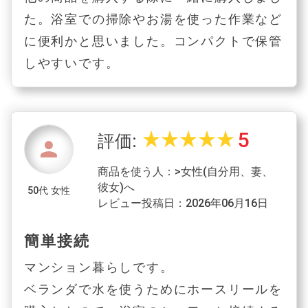
た。浴室での掃除やお湯を使った作業など
に便利かと思いました。コンパクトで保管
しやすいです。
5
star_rate
star_rate
star_rate
star_rate
star_rate
評価:
person
商品を使う人：>女性(自分用、妻、
彼女)へ
50代 女性
レビュー投稿日：2026年06月16日
簡単接続
マンション暮らしです。
ベランダで水を使うためにホースリールを