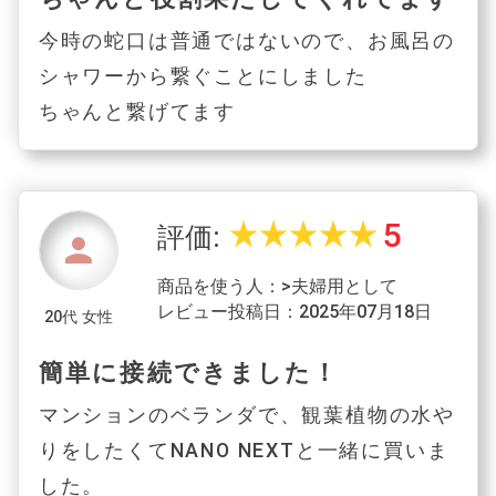
今時の蛇口は普通ではないので、お風呂の
シャワーから繋ぐことにしました
ちゃんと繋げてます
5
star_rate
star_rate
star_rate
star_rate
star_rate
評価:
person
商品を使う人：>夫婦用として
レビュー投稿日：2025年07月18日
20代 女性
簡単に接続できました！
マンションのベランダで、観葉植物の水や
りをしたくてNANO NEXTと一緒に買いま
した。