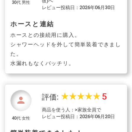
彼)へ
30代 男性
レビュー投稿日：2026年06月30日
ホースと連結
ホースとの接続用に購入。
シャワーヘッドを外して簡単装着できまし
た。
水漏れもなくバッチリ。
5
star_rate
star_rate
star_rate
star_rate
star_rate
評価:
person
商品を使う人：>家族全員で
レビュー投稿日：2026年06月20日
40代 女性