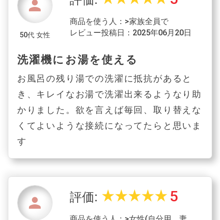
person
商品を使う人：>家族全員で
レビュー投稿日：2025年06月20日
50代 女性
洗濯機にお湯を使える
お風呂の残り湯での洗濯に抵抗があると
き、キレイなお湯で洗濯出来るようなり助
かりました。欲を言えば毎回、取り替えな
くてよいような接続になってたらと思いま
す
5
star_rate
star_rate
star_rate
star_rate
star_rate
評価:
person
商品を使う人：>女性(自分用、妻、