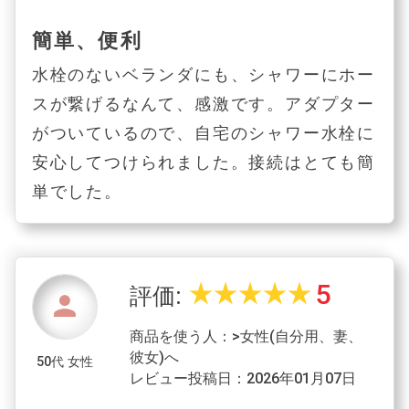
簡単、便利
水栓のないベランダにも、シャワーにホー
スが繋げるなんて、感激です。アダプター
がついているので、自宅のシャワー水栓に
安心してつけられました。接続はとても簡
単でした。
5
star_rate
star_rate
star_rate
star_rate
star_rate
評価:
person
商品を使う人：>女性(自分用、妻、
彼女)へ
50代 女性
レビュー投稿日：2026年01月07日