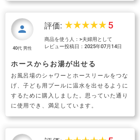
5
star_rate
star_rate
star_rate
star_rate
star_rate
評価:
person
商品を使う人：>夫婦用として
レビュー投稿日：2025年07月14日
40代 男性
ホースからお湯が出せる
お風呂場のシャワーとホースリールをつな
げ、子ども用プールに温水を出せるように
するために購入しました。思っていた通り
に使用でき、満足しています。