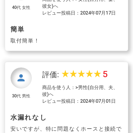
彼女)へ
40代 女性
レビュー投稿日：2024年07月17日
簡単
取付簡単！
5
star_rate
star_rate
star_rate
star_rate
star_rate
評価:
person
商品を使う人：>男性(自分用、夫、
彼)へ
30代 男性
レビュー投稿日：2024年07月01日
水漏れなし
安いですが、特に問題なくホースと接続で