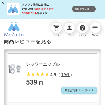
menu
shopping_cart
person
help
ネットストアTOP
蛇口用ニップル
シャワーニップル
Menu
カート
ログイン
サポート
商品レビューを見る
シャワーニップル
star_rate
star_rate
star_rate
star_rate
star_rate
4.9
（
19件
）
539
円
商品詳細ページへ
arrow_forward_ios