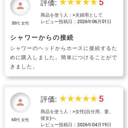
5
star_rate
star_rate
star_rate
star_rate
star_rate
評価:
person
商品を使う人：>夫婦用として
レビュー投稿日：2026年06月01日
30代 女性
シャワーからの接続
シャワーのヘッドからホースに接続するた
めに購入しました。簡単につけることがで
きました。
5
star_rate
star_rate
star_rate
star_rate
star_rate
評価:
person
商品を使う人：>女性(自分用、妻、
彼女)へ
60代 女性
レビュー投稿日：2026年04月19日