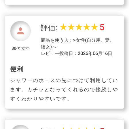
5
star_rate
star_rate
star_rate
star_rate
star_rate
評価:
person
商品を使う人：>女性(自分用、妻、
彼女)へ
30代 女性
レビュー投稿日：2026年06月16日
便利
シャワーのホースの先につけて利用してい
ます。カチッとなってくれるので接続しや
すくわかりやすいです。