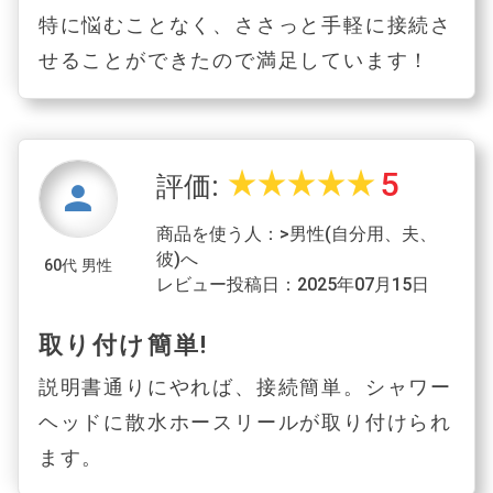
特に悩むことなく、ささっと手軽に接続さ
せることができたので満足しています！
5
star_rate
star_rate
star_rate
star_rate
star_rate
評価:
person
商品を使う人：>男性(自分用、夫、
彼)へ
60代 男性
レビュー投稿日：2025年07月15日
取り付け簡単!
説明書通りにやれば、接続簡単。シャワー
ヘッドに散水ホースリールが取り付けられ
ます。