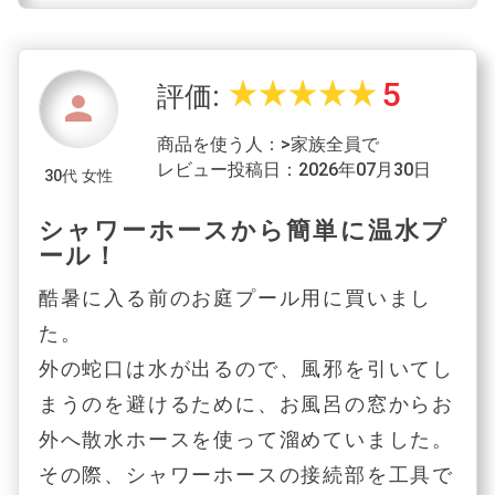
5
star_rate
star_rate
star_rate
star_rate
star_rate
評価:
person
商品を使う人：>家族全員で
レビュー投稿日：2026年07月30日
30代 女性
シャワーホースから簡単に温水プ
ール！
酷暑に入る前のお庭プール用に買いまし
た。
外の蛇口は水が出るので、風邪を引いてし
まうのを避けるために、お風呂の窓からお
外へ散水ホースを使って溜めていました。
その際、シャワーホースの接続部を工具で