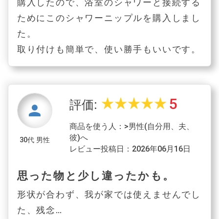
購入したので、浴室のシャワーと接続する
ためにこのシャワーニップルを購入しまし
た。
取り付けも簡単で、使い勝手もいいです。
5
star_rate
star_rate
star_rate
star_rate
star_rate
評価:
person
商品を使う人：>男性(自分用、夫、
彼)へ
30代 男性
レビュー投稿日：2026年06月16日
思った物と少し違ったかも。
形状が合わず、我が家では使えませんでし
た、残念…