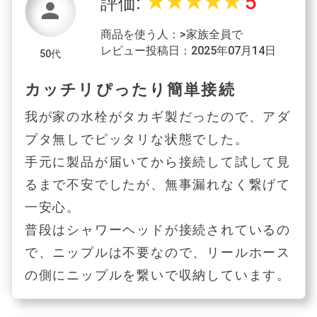
5
star_rate
star_rate
star_rate
star_rate
star_rate
評価:
person
商品を使う人：>家族全員で
レビュー投稿日：2025年07月14日
50代
カッチリぴったり簡単接続
我が家の水栓がタカギ製だったので、アダ
プタ無しでピッタリな状態でした。
手元に製品が届いてから接続して試して見
るまで不安でしたが、無事漏れなく繋げて
一安心。
普段はシャワーヘッドが接続されているの
で、ニップルは不要なので、リールホース
の側にニップルを繋いで収納しています。