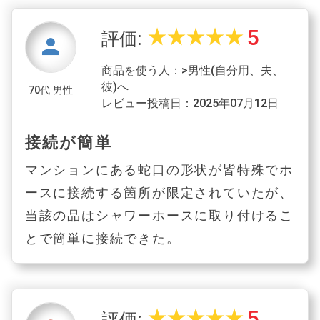
5
star_rate
star_rate
star_rate
star_rate
star_rate
評価:
person
商品を使う人：>男性(自分用、夫、
彼)へ
70代 男性
レビュー投稿日：2025年07月12日
接続が簡単
マンションにある蛇口の形状が皆特殊でホ
ースに接続する箇所が限定されていたが、
当該の品はシャワーホースに取り付けるこ
とで簡単に接続できた。
5
star_rate
star_rate
star_rate
star_rate
star_rate
評価: