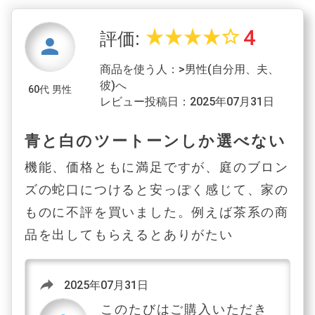
4
star_rate
star_rate
star_rate
star_rate
star_border
評価:
person
商品を使う人：>男性(自分用、夫、
彼)へ
60代 男性
レビュー投稿日：2025年07月31日
青と白のツートーンしか選べない
機能、価格ともに満足ですが、庭のブロン
ズの蛇口につけると安っぽく感じて、家の
ものに不評を買いました。例えば茶系の商
品を出してもらえるとありがたい
reply
2025年07月31日
このたびはご購入いただき