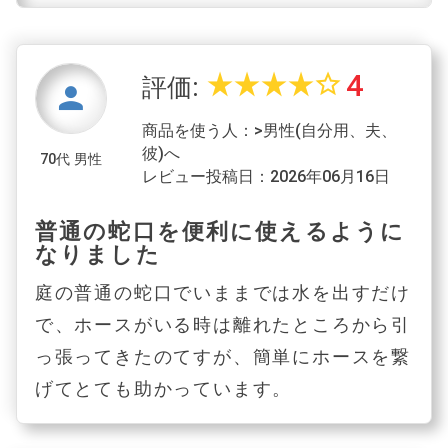
4
star_rate
star_rate
star_rate
star_rate
star_border
評価:
person
商品を使う人：>男性(自分用、夫、
彼)へ
70代 男性
レビュー投稿日：2026年06月16日
普通の蛇口を便利に使えるように
なりました
庭の普通の蛇口でいままでは水を出すだけ
で、ホースがいる時は離れたところから引
っ張ってきたのてすが、簡単にホースを繋
げてとても助かっています。