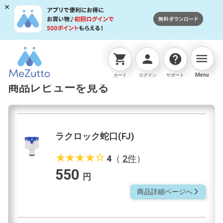
menu
shopping_cart
person
help
ネットストアTOP
蛇口用ニップル
ラクロック蛇口(FJ
Menu
カート
ログイン
サポート
商品レビューを見る
ラクロック蛇口(FJ)
star_rate
star_rate
star_rate
star_rate
star_border
4
（
2件
）
550
円
商品詳細ページへ
arrow_forward_ios