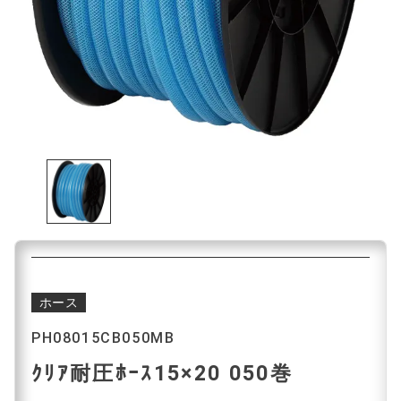
ホース
PH08015CB050MB
ｸﾘｱ耐圧ﾎｰｽ15×20 050巻