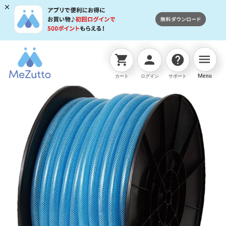
menu
shopping_cart
person
help
ネットストアTOP
ホース
ｸﾘｱ耐圧ﾎｰｽ15×20 050巻
Menu
カート
ログイン
サポート