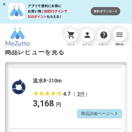
menu
shopping_cart
person
help
ネットストアTOP
ホース
送水ﾎｰｽ10m
商品レビュ
Menu
カート
ログイン
サポート
商品レビューを見る
送水ﾎｰｽ10m
star_rate
star_rate
star_rate
star_rate
star_half
4.7
（
3件
）
3,168
円
商品詳細ページへ
arrow_forward_ios