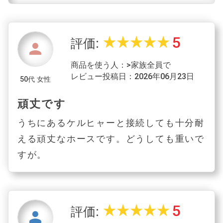
5
star_rate
star_rate
star_rate
star_rate
star_rate
評価:
person
商品を使う人：>家族全員で
レビュー投稿日：2026年06月23日
50代 女性
頑丈です
うちにあるケルヒャーと接続しても十分耐
える頑丈なホースです。どうしても重いで
すが。
5
star_rate
star_rate
star_rate
star_rate
star_rate
評価:
person