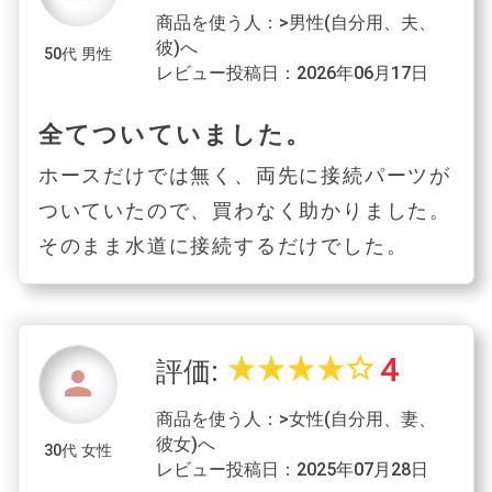
商品を使う人：>男性(自分用、夫、
彼)へ
50代 男性
レビュー投稿日：2026年06月17日
全てついていました。
ホースだけでは無く、両先に接続パーツが
ついていたので、買わなく助かりました。
そのまま水道に接続するだけでした。
4
star_rate
star_rate
star_rate
star_rate
star_border
評価:
person
商品を使う人：>女性(自分用、妻、
彼女)へ
30代 女性
レビュー投稿日：2025年07月28日