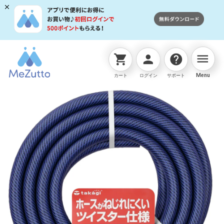
menu
shopping_cart
person
help
ネットストアTOP
ホース
ｶﾞｰﾃﾞﾝﾂｲｽﾀｰ15×20 005M
Menu
カート
ログイン
サポート