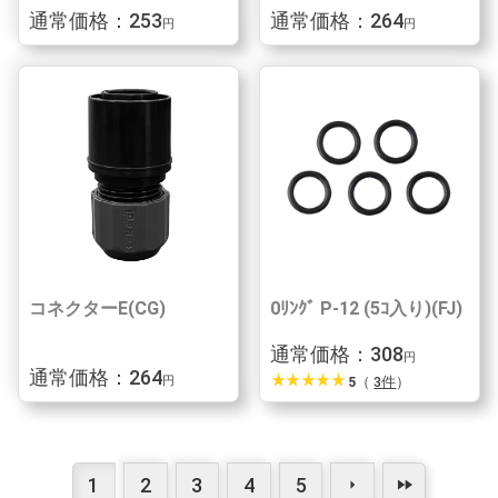
通常価格：253
通常価格：264
円
円
コネクターE(CG)
0ﾘﾝｸﾞ P-12 (5ｺ入り)(FJ)
通常価格：308
円
通常価格：264
star_rate
star_rate
star_rate
star_rate
star_rate
5
（
3件
）
円
1
2
3
4
5
arrow_right
fast_forward