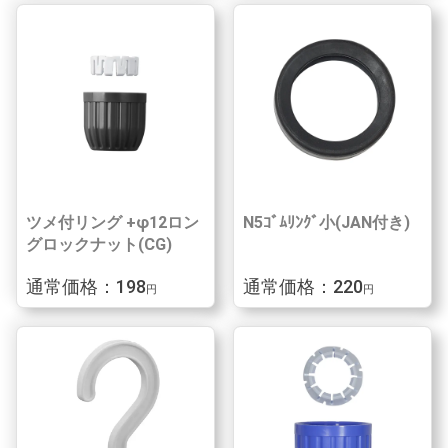
ツメ付リング +φ12ロン
N5ｺﾞﾑﾘﾝｸﾞ小(JAN付き)
グロックナット(CG)
通常価格：198
通常価格：220
円
円