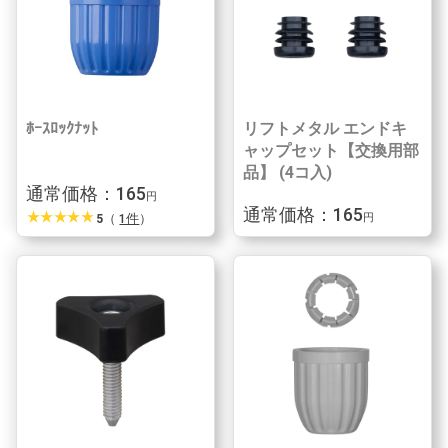
ﾎｰｽﾛｯｸﾅｯﾄ
リフトメタル エンドキ
ャップセット【交換用部
品】 (4コ入)
通常価格：165
円
通常価格：165
star_rate
star_rate
star_rate
star_rate
star_rate
5
（
1件
）
円