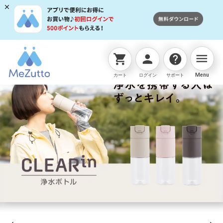
menu
shopping_cart
person
help
Menu
カート
ログイン
サポート