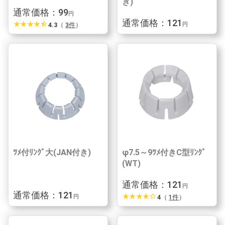
き)
通常価格：99
円
通常価格：121
star_rate
star_rate
star_rate
star_rate
star_half
4.3
（
3件
）
円
ﾂﾒ付ﾘﾝｸﾞ大(JAN付き)
φ7.5～9ﾂﾒ付きC型ﾘﾝｸﾞ
(WT)
通常価格：121
円
通常価格：121
star_rate
star_rate
star_rate
star_rate
star_border
4
（
1件
）
円