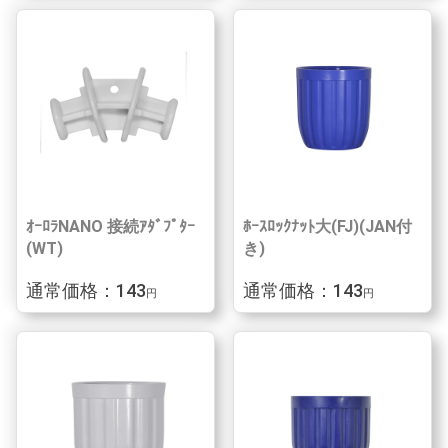
ｵｰﾛﾗNANO 接続ｱﾀﾞﾌﾟﾀｰ
ﾎｰｽﾛｯｸﾅｯﾄ大(FJ)(JAN付
(WT)
き)
通常価格：143
通常価格：143
円
円