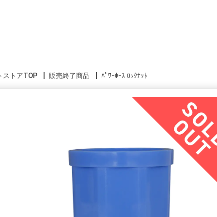
トストアTOP
販売終了商品
ﾊﾟﾜｰﾎｰｽ ﾛｯｸﾅｯﾄ