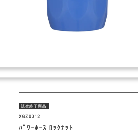
販売終了商品
XGZ0012
ﾊﾟﾜｰﾎｰｽ ﾛｯｸﾅｯﾄ