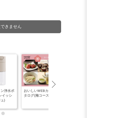
入できません
イン浄水ボ
おいしいWEBカ
NANO NEXT
VISANTE
レイッシ
タログ(梅コース)
10m(チャコール
Moisturizin
ュ)
グレー)
Cream