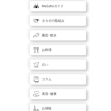
MeZuttoガイド
タカギの取組み
園芸･散水
お料理
占い
コラム
美容･健康
お掃除