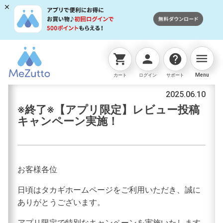
menu
shopping_cart
person
help
お知らせ
Menu
カート
ログイン
サポート
2025.06.10
※終了※【アプリ限定】レビュー投稿
キャンペーン実施！
お客様各位
日頃はタカギホームページをご利用いただき、誠に
ありがとうございます。
アプリ限定で特別なキャンペーンを実施いたします