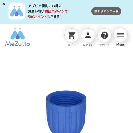
menu
shopping_cart
person
help
ネットストアTOP
交換用部品
ﾎｰｽﾛｯｸﾅｯﾄ小(FJ)(JAN
Menu
カート
ログイン
サポート