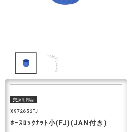
交換用部品
X972656FJ
ﾎｰｽﾛｯｸﾅｯﾄ小(FJ)(JAN付き)