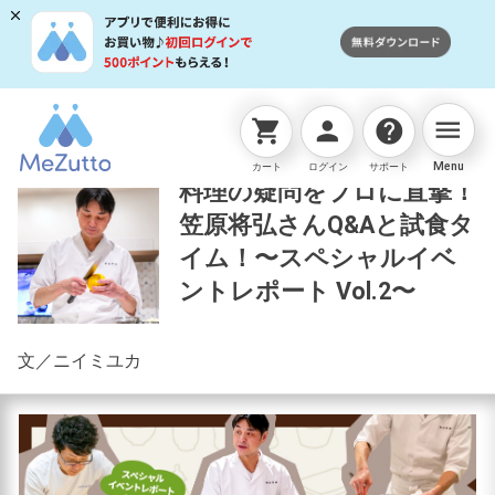
menu
shopping_cart
person
help
読みものTOP
タカギの取組み
料理の疑問をプロに直撃
Menu
カート
ログイン
サポート
料理の疑問をプロに直撃！
笠原将弘さんQ&Aと試食タ
イム！〜スペシャルイベ
ントレポート Vol.2〜
文／ニイミユカ