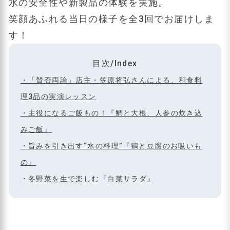
水の安全性や新製品の体験を実施。
笑顔あふれる当日の様子を全3回でお届けしま
す！
目次/Index
・「賛否両論」店主・笠原将弘さんによる、和食料
理3品の実演レッスン
・主役になるご飯もの！『鯛と大根、人参の炊き込
みご飯』
・旨みを引き出す“水の料理”『鶏と豆腐のお吸いも
の』
・冬野菜を生で楽しむ『白菜サラダ』