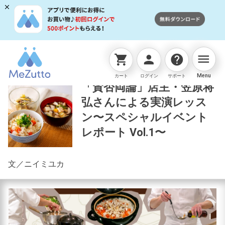
menu
shopping_cart
person
help
読みものTOP
タカギの取組み
「賛否両論」店主・笠原
Menu
カート
ログイン
サポート
「賛否両論」店主・笠原将
弘さんによる実演レッス
ン〜スペシャルイベント
レポート Vol.1〜
文／ニイミユカ