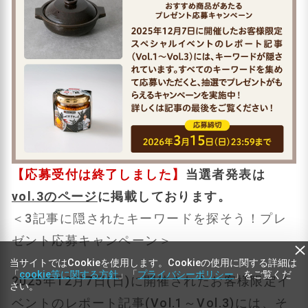
【応募受付は終了しました】
当選者発表は
vol.3のページ
に掲載しております。
＜3記事に隠されたキーワードを探そう！プレ
ゼント応募キャンペーン＞
当サイトではCookieを使用します。Cookieの使用に関する詳細は
「
cookie等に関する方針
」「
プライバシーポリシー
」をご覧くだ
2025年12月7日(日)に開催されたお客様限定イ
さい。
ベントのレポート記事(Vol.1～Vol.3)には、そ