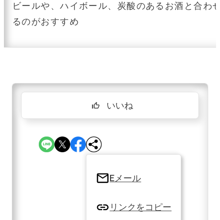
ビールや、ハイボール、炭酸のあるお酒と合わ
るのがおすすめ
いいね
thumb_up_off_alt
Eメール
リンクをコピー