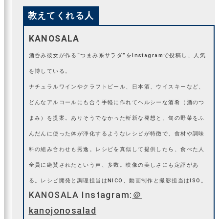
教えてくれる人
KANOSALA
酒呑み彼女が作る“つまみ系サラダ”をInstagramで投稿し、人気
を博している。
ナチュラルワインやクラフトビール、日本酒、ウイスキーなど、
どんなアルコールにも合う手軽に作れてヘルシーな酒肴（酒のつ
まみ）を提案。ありそうでなかった斬新な発想と、旬の野菜をふ
んだんに使った体が浄化するようなレシピが特徴で、食材や調味
料の組み合わせも秀逸。レシピを真似して提供したら、食べた人
全員に絶賛されたという声、多数。映像の美しさにも定評があ
る。レシピ開発と調理担当はNICO、動画制作と撮影担当はISO。
KANOSALA Instagram:
＠
kanojonosalad