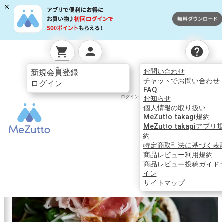
person
help
shopping_cart
読みものTOP
お料理
家呑み派のみなさんに贈る、ヘ
カート
お問い合わせ
新規会員登録
チャットでお問い合わせ
ログイン
家呑み派のみなさ
FAQ
ログイン
お知らせ
んに贈る、ヘルシ
個人情報の取り扱い
ーなおつまみ ～新
MeZutto takagi規約
MeZutto takagiアプリ
玉ねぎの生ハムサ
約
特定商取引法に基づく表
ラダ～
商品レビュー利用規約
商品レビュー投稿ガイド
イン
サイトマップ