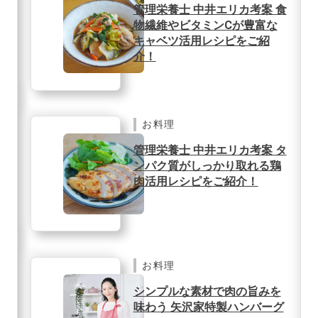
管理栄養士 中井エリカ考案 食
物繊維やビタミンCが豊富な
キャベツ活用レシピをご紹
介！
お料理
管理栄養士 中井エリカ考案 タ
ンパク質がしっかり取れる鶏
肉活用レシピをご紹介！
お料理
シンプルな素材で肉の旨みを
味わう 矢沢家特製ハンバーグ