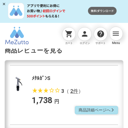
menu
shopping_cart
person
help
ネットストアTOP
散水ノズル
ﾒﾀﾙｶﾞﾝS
商品レビュ
Menu
カート
ログイン
サポート
商品レビューを見る
ﾒﾀﾙｶﾞﾝS
star_rate
star_rate
star_rate
star_border
star_border
3
（
2件
）
1,738
円
商品詳細ページへ
arrow_forward_ios