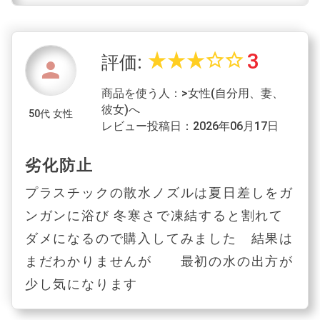
3
star_rate
star_rate
star_rate
star_border
star_border
評価:
person
商品を使う人：>女性(自分用、妻、
彼女)へ
50代 女性
レビュー投稿日：2026年06月17日
劣化防止
プラスチックの散水ノズルは夏日差しをガ
ンガンに浴び 冬寒さで凍結すると割れて
ダメになるので購入してみました 結果は
まだわかりませんが 最初の水の出方が
少し気になります