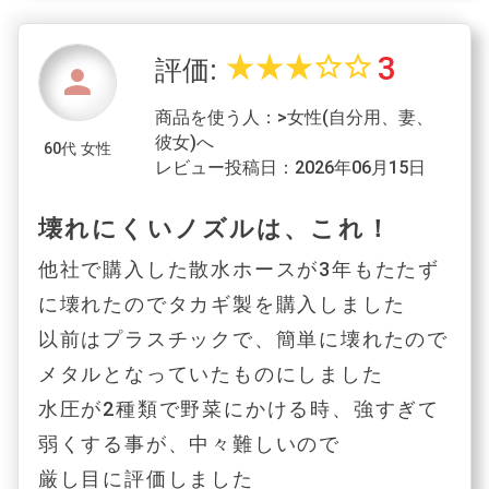
3
star_rate
star_rate
star_rate
star_border
star_border
評価:
person
商品を使う人：>女性(自分用、妻、
彼女)へ
60代 女性
レビュー投稿日：2026年06月15日
壊れにくいノズルは、これ！
他社で購入した散水ホースが3年もたたず
に壊れたのでタカギ製を購入しました
以前はプラスチックで、簡単に壊れたので
メタルとなっていたものにしました
水圧が2種類で野菜にかける時、強すぎて
弱くする事が、中々難しいので
厳し目に評価しました