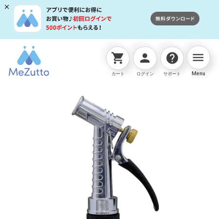
menu
shopping_cart
person
help
ネットストアTOP
散水ノズル
ﾒﾀﾙｶﾞﾝS
Menu
カート
ログイン
サポート