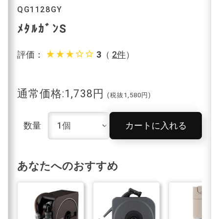
QG1128GY
ﾒﾀﾙｶﾞﾝS
star_rate
star_rate
star_rate
star_border
star_border
評価：
3
（
2件
）
通常価格:1,738円
(税抜1,580円)
数量
カートに入れる
あなたへのおすすめ