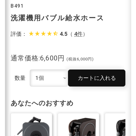
B491
洗濯機用バブル給水ホース
star_rate
star_rate
star_rate
star_rate
star_half
評価：
4.5
（
4件
）
通常価格:6,600円
(税抜6,000円)
数量
カートに入れる
あなたへのおすすめ