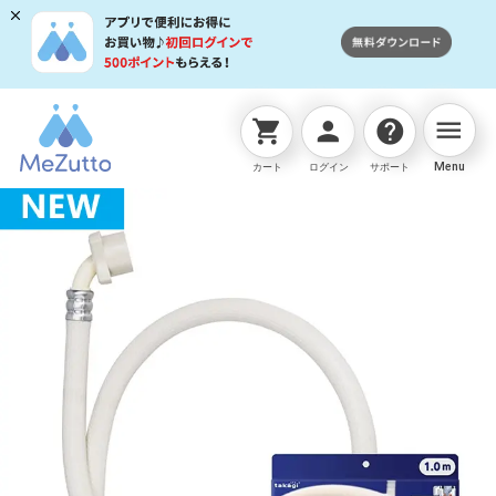
menu
shopping_cart
person
help
ネットストアTOP
洗濯機接続品
洗濯機用バブル給水
Menu
カート
ログイン
サポート