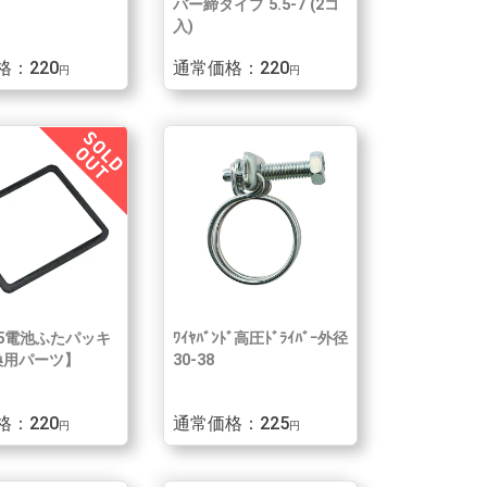
バー締タイプ 5.5-7 (2コ
入)
格：220
通常価格：220
円
円
215電池ふたパッキ
ﾜｲﾔﾊﾞﾝﾄﾞ高圧ﾄﾞﾗｲﾊﾞｰ外径
換用パーツ】
30-38
格：220
通常価格：225
円
円