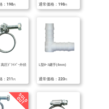
格：198
通常価格：198
円
円
ﾄﾞ高圧ﾄﾞﾗｲﾊﾞｰ外径
L型ﾎｰｽ継手(4mm)
格：211
通常価格：220
円
円