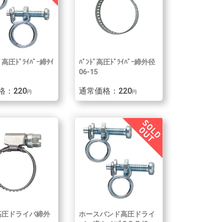
ﾄﾞ高圧ﾄﾞﾗｲﾊﾞｰ締ﾀｲ
ﾊﾞﾝﾄﾞ高圧ﾄﾞﾗｲﾊﾞｰ締外径
06-15
格：220
通常価格：220
円
円
高圧ドライバ締外
ホースバンド高圧ドライ