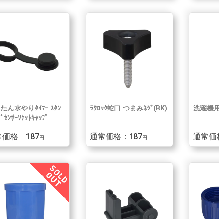
たん水やりﾀｲﾏｰ ｽﾀﾝ
ﾗｸﾛｯｸ蛇口 つまみﾈｼﾞ(BK)
洗濯機
ﾄﾞｾﾝｻｰｿｹｯﾄｷｬｯﾌﾟ
価格：187
通常価格：187
通常価
円
円