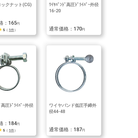
ックナット(CG)
ﾜｲﾔﾊﾞﾝﾄﾞ高圧ﾄﾞﾗｲﾊﾞｰ外径
16-20
格：165
円
通常価格：170
_rate
5
（
1件
）
円
ﾄﾞ高圧ﾄﾞﾗｲﾊﾞｰ外径
ワイヤバンド低圧手締外
径44-48
格：184
円
通常価格：187
_rate
5
（
1件
）
円