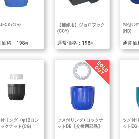
ﾎｰｽ ﾛｯｸﾅｯﾄ
【補修用】ジョロフック
ﾂﾒ付ﾘﾝｸﾞ
(CGY)
(NB)
価格：198
通常価格：198
通常価
円
円
付リング +φ12ロン
ツメ付リング+ロックナ
ツメ付
ックナット(CG)
ットDB【交換用部品】
ットEG