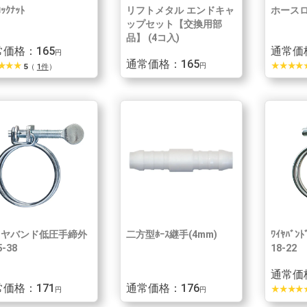
ﾛｯｸﾅｯﾄ
リフトメタル エンドキャ
ホースロ
ップセット【交換用部
品】 (4コ入)
価格：165
通常価
円
通常価格：165
r_rate
star_rate
star_rate
star_rate
star_rate
star_rate
star_rate
star
5
（
1件
）
円
イヤバンド低圧手締外
二方型ﾎｰｽ継手(4mm)
ﾜｲﾔﾊﾞﾝ
-38
18-22
通常価
価格：171
通常価格：176
star_rate
star_rate
star_rate
star_rate
star
円
円