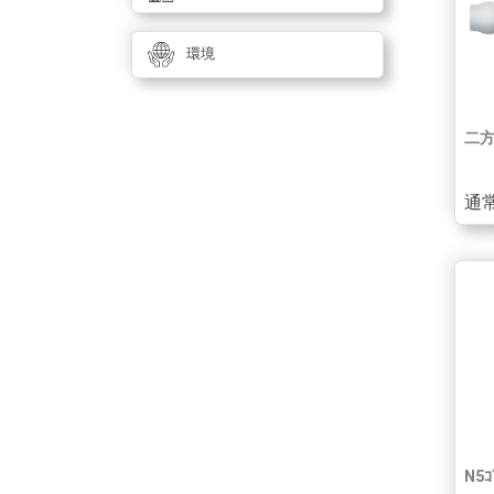
環境
二方
通常
N5ｺ