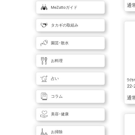
通常
MeZuttoガイド
タカギの取組み
園芸･散水
お料理
占い
ﾜｲﾔ
22-
コラム
通常
美容･健康
お掃除