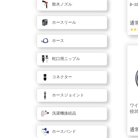
散水ノズル
ﾎｰｽ
通常
ホースリール
star_rate
star_rate
sta
ホース
蛇口用ニップル
コネクター
ホースジョイント
ワ
径35
洗濯機接続品
通常
ホースバンド