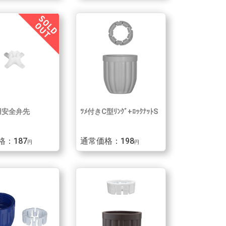
用安全弁先
ﾂﾒ付きC型ﾘﾝｸﾞ+ﾛｯｸﾅｯﾄS
格：187
通常価格：198
円
円