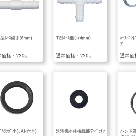
型ﾎｰｽ継手(6mm)
T型ﾎｰｽ継手(4mm)
ﾎｰｽﾊﾞﾝ
ﾌﾟ
価格：220
通常価格：220
通常価
円
円
ﾞﾑﾘﾝｸﾞ小(JAN付き)
洗濯機本体接続部分ﾊﾟｯｷﾝ
バンド