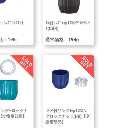
+ﾛﾝｸﾞﾛｯｸﾅｯﾄ
ﾂﾒ付ﾘﾝｸﾞ+φ12ﾛﾝｸﾞﾛｯｸﾅｯ
ﾄ(DBR)
格：198
通常価格：198
円
円
リング+ロックナ
ツメ付リング+φ12ロン
【交換用部品】
グロックナット(NB)【交
換用部品】