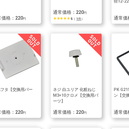
径12-22
通常価格：220
円
価格：220
通常価
star_rate
star_rate
star_rate
star_rate
star_rate
円
5
（
1件
）
池フタ【交換用パー
ネジ 白ユリア 化粧ねじ
PK G
】
M3×10クロメ【交換用パ
ン【交
ーツ】
価格：220
通常価格：220
通常価
円
円