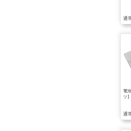
通常
電
ツ
通常