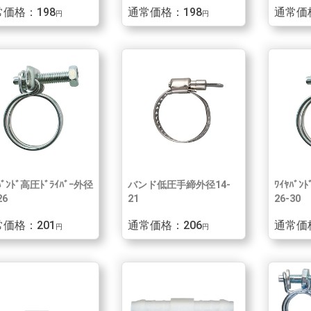
価格：198
通常価格：198
通常価
円
円
ﾊﾞﾝﾄﾞ高圧ﾄﾞﾗｲﾊﾞｰ外径
バンド低圧手締外径14-
ﾜｲﾔﾊﾞﾝ
26
21
26-30
価格：201
通常価格：206
通常価
円
円