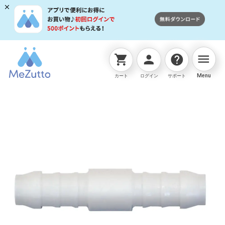
menu
shopping_cart
person
help
ネットストアTOP
ホースジョイント
二方型ﾎｰｽ継手(8
Menu
カート
ログイン
サポート