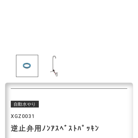
自動水やり
XGZ0031
逆止弁用ﾉﾝｱｽﾍﾞｽﾄﾊﾟｯｷﾝ