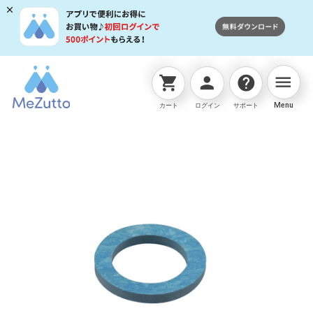
menu
shopping_cart
person
help
ネットストアTOP
自動水やり
逆止弁用ﾉﾝｱｽﾍﾞｽﾄﾊﾟｯｷ
Menu
カート
ログイン
サポート