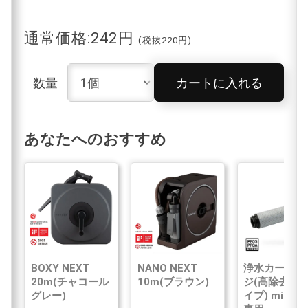
通常価格:242円
(税抜220円)
数量
カートに入れる
あなたへのおすすめ
BOXY NEXT
NANO NEXT
浄水カートリ
20m(チャコール
10m(ブラウン)
ジ(高除去性
グレー)
イプ) mini N