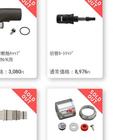
断熱ｷｬｯﾌﾟ
切替ｶｰﾄﾘｯｼﾞ
2N/K用
：3,080
通常価格：8,976
円
円