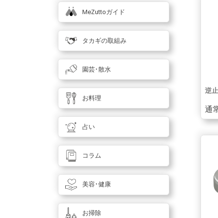
MeZuttoガイド
タカギの取組み
園芸･散水
逆止
お料理
通常
占い
コラム
美容･健康
お掃除