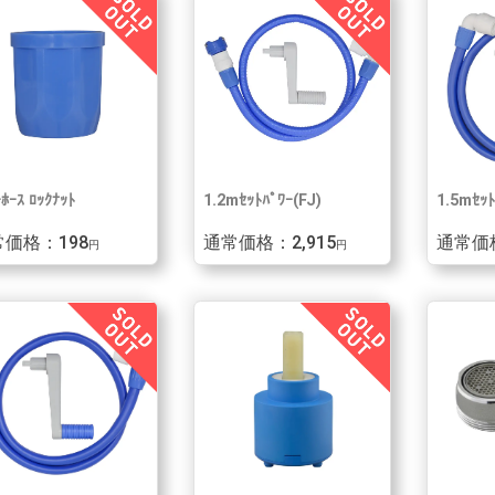
ﾎｰｽ ﾛｯｸﾅｯﾄ
1.2mｾｯﾄﾊﾟﾜｰ(FJ)
1.5mｾｯ
価格：198
通常価格：2,915
通常価格
円
円