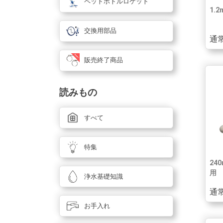
ペットボトルロケット
1.2
交換用部品
通常
販売終了商品
読みもの
すべて
特集
240
用
浄水基礎知識
通常
お手入れ