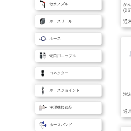
散水ノズル
かん
(DG
通常
ホースリール
ホース
蛇口用ニップル
コネクター
ホースジョイント
泡沫
洗濯機接続品
通常
ホースバンド