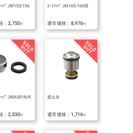
ｯﾌﾟJM155/156
ｶｰﾄﾘｯｼﾞJM165/166用
：2,750
通常価格：8,976
円
円
ｯﾌﾟJMA001N/K
逆止弁
：2,530
通常価格：1,716
円
円