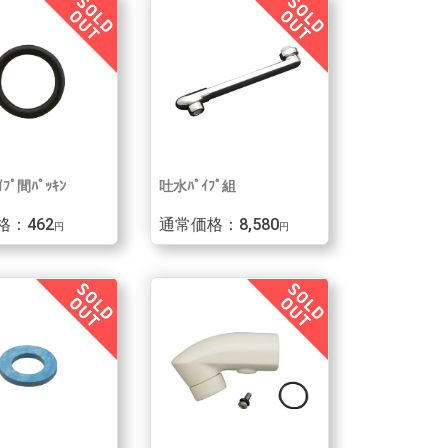
ﾌﾟ間ﾊﾟｯｷﾝ
吐水ﾊﾟｲﾌﾟ組
格：462
通常価格：8,580
円
円