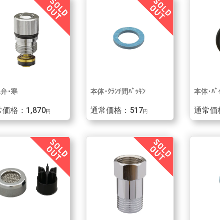
弁･寒
本体･ｸﾗﾝﾁ間ﾊﾟｯｷﾝ
本体･ﾊﾟｲ
価格：1,870
通常価格：517
通常価
円
円