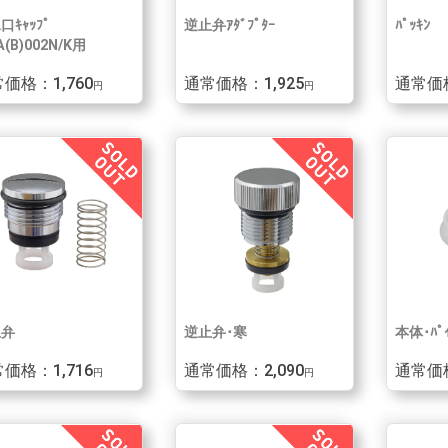
口ｷｬｯﾌﾟ
逆止弁ｱﾀﾞﾌﾟﾀｰ
ﾊﾟｯｷﾝ
(B)002N/K用
価格：1,760
通常価格：1,925
通常価
円
円
止弁
逆止弁･寒
本体･ﾊﾟｲ
価格：1,716
通常価格：2,090
通常価
円
円