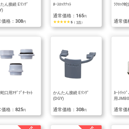
たん接続 Eﾘﾝｸﾞ
ﾎｰｽﾛｯｸﾅｯﾄ
ﾗｸﾛｯｸ蛇
Y)
通常価格：165
円
価格：308
通常価
star_rate
star_rate
star_rate
star_rate
star_rate
円
5
（
1件
）
蛇口用ｱﾀﾞﾌﾟﾀｰｾｯﾄ
かんたん接続 Eﾘﾝｸﾞ
ｶｰﾄﾘｯｼ
(DGY)
用JMB0
価格：825
通常価格：308
通常価格
円
円