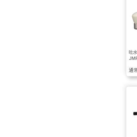
吐水
JM
通常