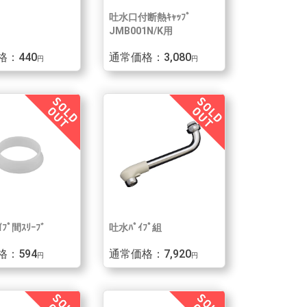
吐水口付断熱ｷｬｯﾌﾟ
JMB001N/K用
格：440
通常価格：3,080
円
円
ﾌﾟ間ｽﾘｰﾌﾞ
吐水ﾊﾟｲﾌﾟ組
格：594
通常価格：7,920
円
円