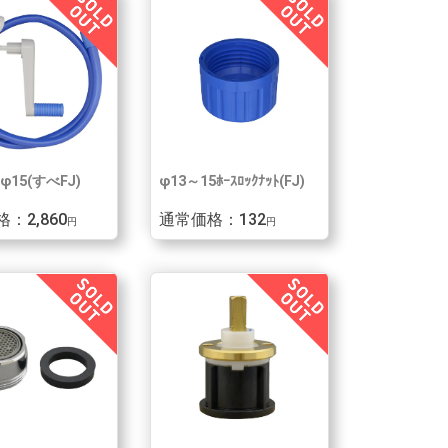
ﾄφ15(すべFJ)
φ13～15ﾎｰｽﾛｯｸﾅｯﾄ(FJ)
：2,860
通常価格：132
円
円