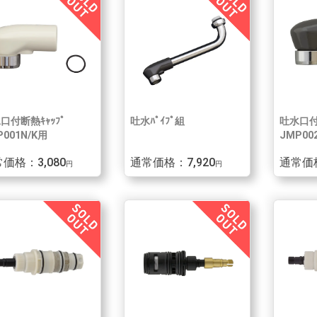
口付断熱ｷｬｯﾌﾟ
吐水ﾊﾟｲﾌﾟ組
吐水口付
P001N/K用
JMP00
価格：3,080
通常価格：7,920
通常価格
円
円