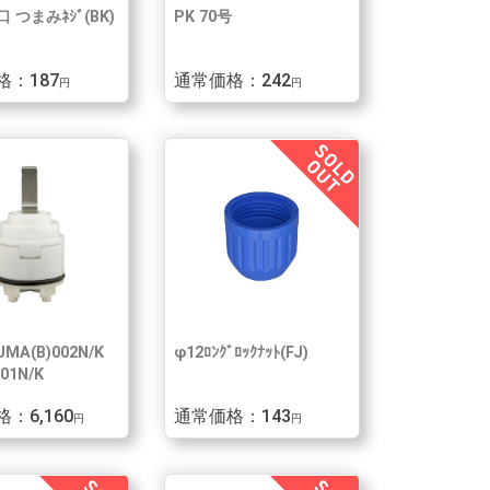
口 つまみﾈｼﾞ(BK)
PK 70号
格：187
通常価格：242
円
円
ﾞJMA(B)002N/K
φ12ﾛﾝｸﾞﾛｯｸﾅｯﾄ(FJ)
01N/K
：6,160
通常価格：143
円
円