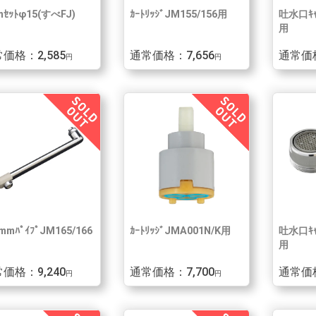
mｾｯﾄφ15(すべFJ)
ｶｰﾄﾘｯｼﾞJM155/156用
吐水口ｷｬ
用
価格：2,585
通常価格：7,656
通常価格
円
円
mmﾊﾟｲﾌﾟJM165/166
ｶｰﾄﾘｯｼﾞJMA001N/K用
吐水口ｷｬ
用
価格：9,240
通常価格：7,700
通常価格
円
円