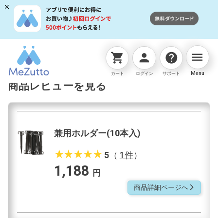
menu
shopping_cart
person
help
ネットストアTOP
自動水やり
兼用ホルダー(10本入)
Menu
カート
ログイン
サポート
商品レビューを見る
兼用ホルダー(10本入)
star_rate
star_rate
star_rate
star_rate
star_rate
5
（
1件
）
1,188
円
商品詳細ページへ
arrow_forward_ios