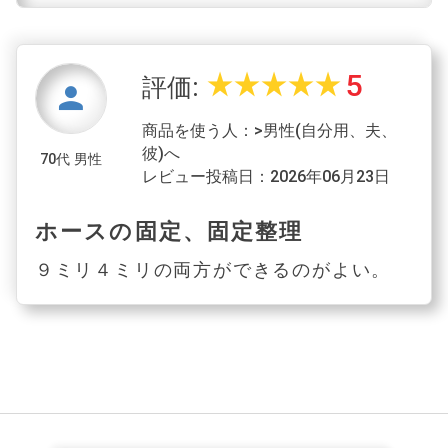
5
star_rate
star_rate
star_rate
star_rate
star_rate
評価:
person
商品を使う人：>男性(自分用、夫、
彼)へ
70代 男性
レビュー投稿日：2026年06月23日
ホースの固定、固定整理
９ミリ４ミリの両方ができるのがよい。