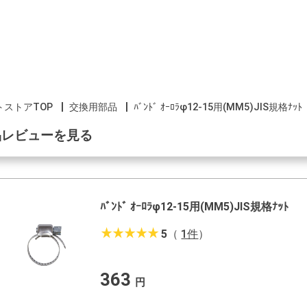
トストアTOP
交換用部品
ﾊﾞﾝﾄﾞ ｵｰﾛﾗφ12-15用(MM5)JIS規格ﾅｯﾄ
品レビューを見る
ﾊﾞﾝﾄﾞ ｵｰﾛﾗφ12-15用(MM5)JIS規格ﾅｯﾄ
star_rate
star_rate
star_rate
star_rate
star_rate
5
（
1件
）
363
円