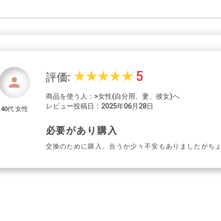
5
star_rate
star_rate
star_rate
star_rate
star_rate
評価:
person
商品を使う人：>女性(自分用、妻、彼女)へ
レビュー投稿日：2025年06月28日
40代 女性
必要があり購入
交換のために購入。合うか少々不安もありましたがち