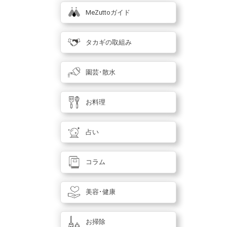
MeZuttoガイド
タカギの取組み
園芸･散水
お料理
占い
コラム
美容･健康
お掃除