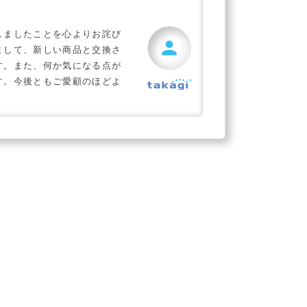
しましたことを心よりお詫び
person
まして、新しい商品と交換さ
す。また、何か気になる点が
す。今後ともご愛顧のほどよ