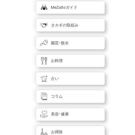
MeZuttoガイド
タカギの取組み
園芸･散水
お料理
占い
コラム
美容･健康
お掃除