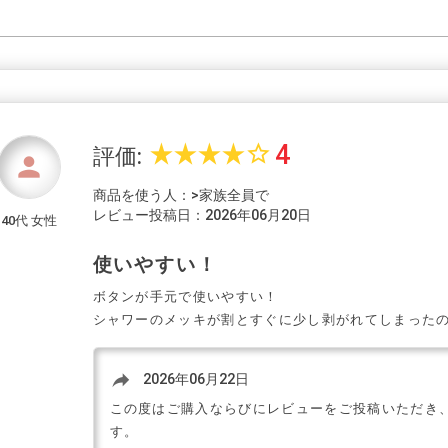
4
star_rate
star_rate
star_rate
star_rate
star_border
評価:
person
商品を使う人：>家族全員で
レビュー投稿日：2026年06月20日
40代 女性
使いやすい！
ボタンが手元で使いやすい！
シャワーのメッキが割とすぐに少し剥がれてしまった
reply
2026年06月22日
この度はご購入ならびにレビューをご投稿いただき
す。