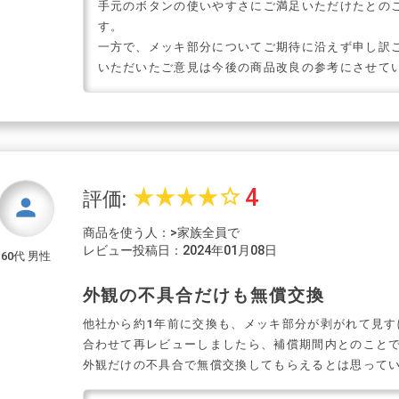
手元のボタンの使いやすさにご満足いただけたとの
す。
一方で、メッキ部分についてご期待に沿えず申し訳
いただいたご意見は今後の商品改良の参考にさせて
4
star_rate
star_rate
star_rate
star_rate
star_border
評価:
person
商品を使う人：>家族全員で
レビュー投稿日：2024年01月08日
60代 男性
外観の不具合だけも無償交換
他社から約1年前に交換も、メッキ部分が剥がれて見す
合わせて再レビューしましたら、補償期間内とのこと
外観だけの不具合で無償交換してもらえるとは思って