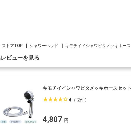
トストアTOP
シャワーヘッド
キモチイイシャワピタメッキホース
品レビューを見る
キモチイイシャワピタメッキホースセッ
star_rate
star_rate
star_rate
star_rate
star_border
4
（
2件
）
4,807
円