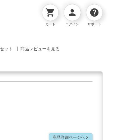
shopping_cart
person
help
カート
ログイン
サポート
セット
商品レビューを見る
ト
商品詳細ページへ
arrow_forward_ios