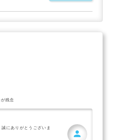
のが残念
、誠にありがとうございま
person