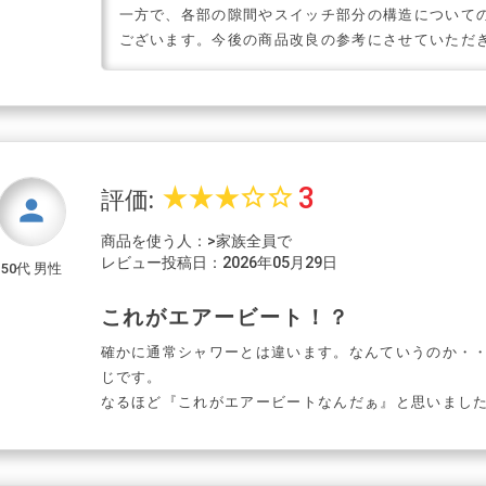
一方で、各部の隙間やスイッチ部分の構造について
ございます。今後の商品改良の参考にさせていただ
3
star_rate
star_rate
star_rate
star_border
star_border
評価:
person
商品を使う人：>家族全員で
レビュー投稿日：2026年05月29日
50代 男性
これがエアービート！？
確かに通常シャワーとは違います。なんていうのか・
じです。
なるほど『これがエアービートなんだぁ』と思いまし