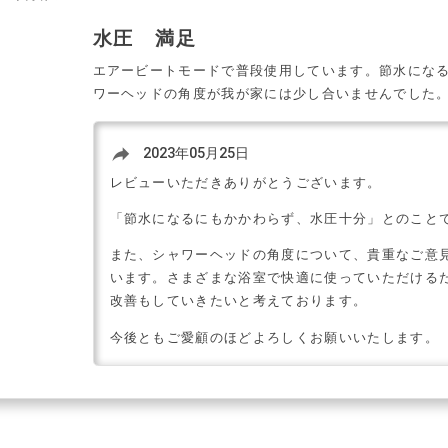
水圧 満足
エアービートモードで普段使用しています。節水にな
ワーヘッドの角度が我が家には少し合いませんでした
reply
2023年05月25日
レビューいただきありがとうございます。
「節水になるにもかかわらず、水圧十分」とのこと
また、シャワーヘッドの角度について、貴重なご意
います。さまざまな浴室で快適に使っていただける
改善もしていきたいと考えております。
今後ともご愛顧のほどよろしくお願いいたします。