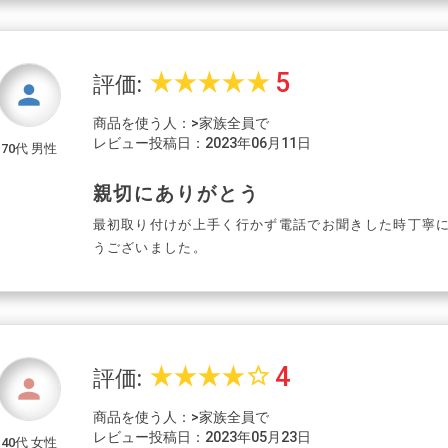
5
star_rate
star_rate
star_rate
star_rate
star_rate
評価:
person
商品を使う人：>家族全員で
レビュー投稿日：2023年06月11日
70代 男性
親切にありがとう
最初取り付けが上手く行かず電話でお聞きした時丁寧
うございました。
4
star_rate
star_rate
star_rate
star_rate
star_border
評価:
person
商品を使う人：>家族全員で
レビュー投稿日：2023年05月23日
40代 女性