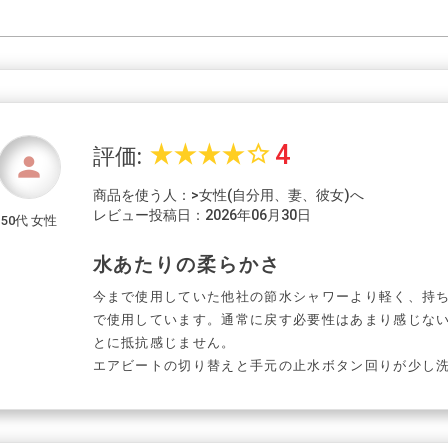
4
star_rate
star_rate
star_rate
star_rate
star_border
評価:
person
商品を使う人：>女性(自分用、妻、彼女)へ
レビュー投稿日：2026年06月30日
50代 女性
水あたりの柔らかさ
今まで使用していた他社の節水シャワーより軽く、持
で使用しています。通常に戻す必要性はあまり感じな
とに抵抗感じません。
エアビートの切り替えと手元の止水ボタン回りが少し