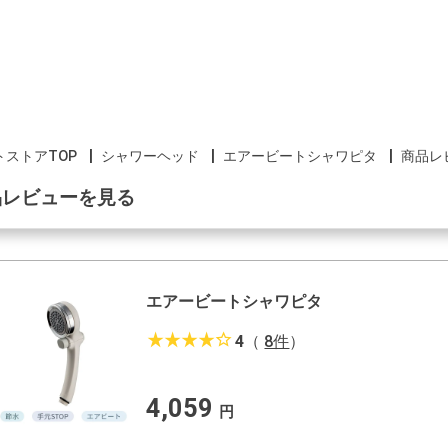
トストアTOP
シャワーヘッド
エアービートシャワピタ
商品レ
品レビューを見る
エアービートシャワピタ
star_rate
star_rate
star_rate
star_rate
star_border
4
（
8件
）
4,059
円