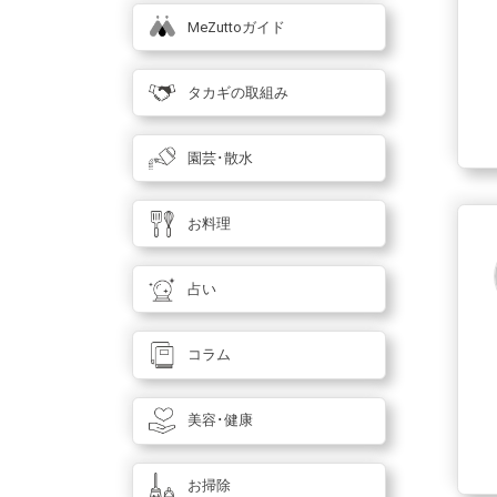
MeZuttoガイド
タカギの取組み
園芸･散水
お料理
占い
コラム
美容･健康
お掃除