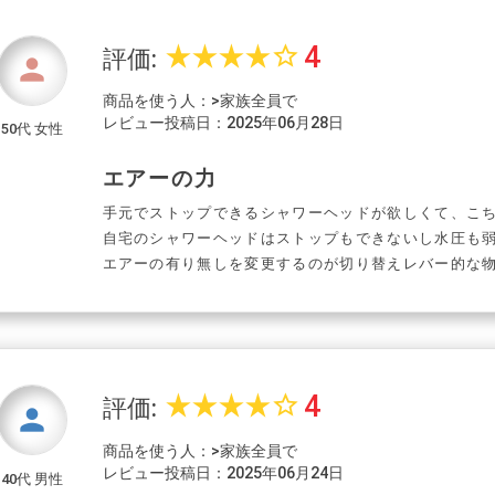
4
star_rate
star_rate
star_rate
star_rate
star_border
評価:
person
商品を使う人：>家族全員で
レビュー投稿日：2025年06月28日
50代 女性
エアーの力
手元でストップできるシャワーヘッドが欲しくて、こ
自宅のシャワーヘッドはストップもできないし水圧も
エアーの有り無しを変更するのが切り替えレバー的な
4
star_rate
star_rate
star_rate
star_rate
star_border
評価:
person
商品を使う人：>家族全員で
レビュー投稿日：2025年06月24日
40代 男性