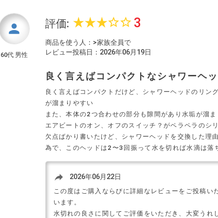
3
star_rate
star_rate
star_rate
star_border
star_border
評価:
person
商品を使う人：>家族全員で
レビュー投稿日：2026年06月19日
60代 男性
良く言えばコンパクトなシャワーヘ
良く言えばコンパクトだけど、シャワーヘッドのリン
が溜まりやすい
また、本体の2つ合わせの部分も隙間があり水垢が溜ま
エアビートのオン、オフのスイッチ？がペラペラのシ
欠点ばかり書いたけど、シャワーヘッドを交換した理
為で、このヘッドは2〜3回振って水を切れば水滴は落
reply
2026年06月22日
この度はご購入ならびに詳細なレビューをご投稿い
います。
水切れの良さに関してご評価をいただき、大変うれ