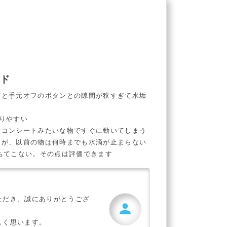
ッド
グと手元オフのボタンとの隙間が狭すぎて水垢
りやすい
リコンシートみたいな物ですぐに動いてしまう
由が、以前の物は何時までも水滴が止まらない
ちてこない。その点は評価できます
ただき、誠にありがとうござ
person
しく思います。