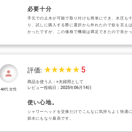
必要十分
手元での止水が可能で取り付けも簡単にでき、水圧も
り、試しに購入する際に選択から外れたので欲を言え
かったですが、この価格で機能は満足できたので良か
5
star_rate
star_rate
star_rate
star_rate
star_rate
評価:
person
商品を使う人：>夫婦用として
レビュー投稿日：2025年06月14日
40代 女性
使い心地。
シャワーヘッドを交換だけでこんなに気持ちよく快適
節水にもなり最高です。