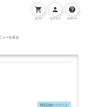
shopping_cart
person
help
カート
ログイン
サポート
ビューを見る
商品詳細ページへ
arrow_forward_ios