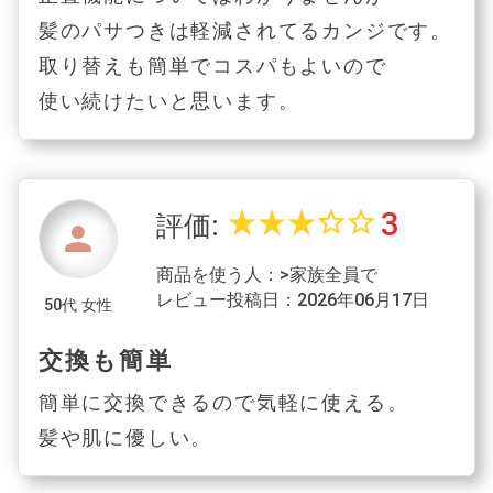
髪のパサつきは軽減されてるカンジです。
取り替えも簡単でコスパもよいので
使い続けたいと思います。
3
star_rate
star_rate
star_rate
star_border
star_border
評価:
person
商品を使う人：>家族全員で
レビュー投稿日：2026年06月17日
50代 女性
交換も簡単
簡単に交換できるので気軽に使える。
髪や肌に優しい。