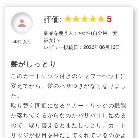
5
star_rate
star_rate
star_rate
star_rate
star_rate
評価:
person
商品を使う人：>女性(自分用、妻、
彼女)へ
50代 女性
レビュー投稿日：2026年06月16日
髪がしっとり
このカートリッジ付きのシャワーヘッドに
変えてから、髪のパサつきがなくなりまし
た。
取り替え間近になるとカートリッジの機能
が落ちてくるからなのかパサパサし始める
ので、取り替えるとまたしっとり。カート
リッジが役目を果たしてくれているのがよ