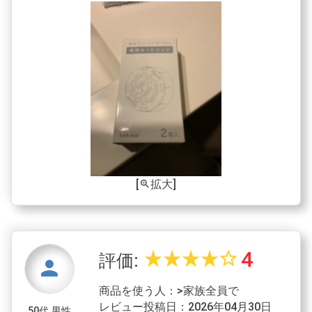
[
拡大]
zoom_in
4
star_rate
star_rate
star_rate
star_rate
star_border
評価:
person
商品を使う人：>家族全員で
レビュー投稿日：2026年04月30日
50代 男性