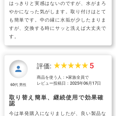
はっきりと実感はないのですが、水がまろ
やかになった気がします。取り付けはとて
も簡単です。中の縁に水垢が少したまりま
すが、交換する時にサッと洗えば大丈夫で
す。
5
star_rate
star_rate
star_rate
star_rate
star_rate
評価:
person
商品を使う人：>家族全員で
レビュー投稿日：2025年06月17日
60代 男性
取り替え簡単、継続使用で効果確
認
今は単発購入になりましたが、良い製品な