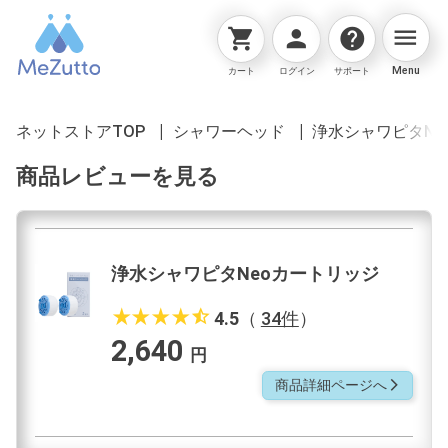
menu
shopping_cart
person
help
Menu
カート
ログイン
サポート
ネットストアTOP
シャワーヘッド
浄水シャワピタNe
商品レビューを見る
浄水シャワピタNeoカートリッジ
star_rate
star_rate
star_rate
star_rate
star_half
4.5
（
34件
）
2,640
円
商品詳細ページへ
arrow_forward_ios