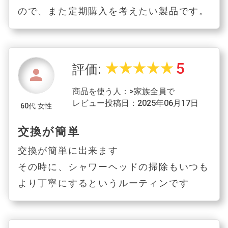
ので、また定期購入を考えたい製品です。
5
star_rate
star_rate
star_rate
star_rate
star_rate
評価:
person
商品を使う人：>家族全員で
レビュー投稿日：2025年06月17日
60代 女性
交換が簡単
交換が簡単に出来ます
その時に、シャワーヘッドの掃除もいつも
より丁寧にするというルーティンです