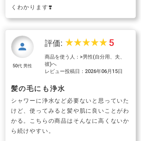
くわかります❣️
5
star_rate
star_rate
star_rate
star_rate
star_rate
評価:
person
商品を使う人：>男性(自分用、夫、
彼)へ
50代 男性
レビュー投稿日：2026年06月15日
髪の毛にも浄水
シャワーに浄水など必要ないと思っていた
けど、使ってみると髪や肌に良いことがわ
かる。こちらの商品はそんなに高くないか
ら続けやすい。