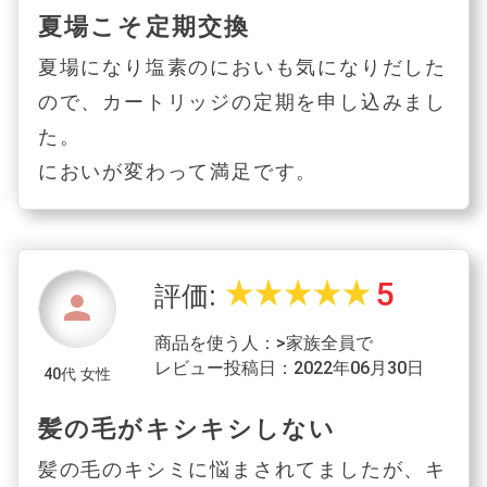
夏場こそ定期交換
夏場になり塩素のにおいも気になりだした
ので、カートリッジの定期を申し込みまし
た。
においが変わって満足です。
5
star_rate
star_rate
star_rate
star_rate
star_rate
評価:
person
商品を使う人：>家族全員で
レビュー投稿日：2022年06月30日
40代 女性
髪の毛がキシキシしない
髪の毛のキシミに悩まされてましたが、キ