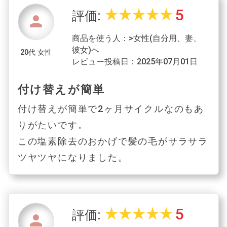
5
star_rate
star_rate
star_rate
star_rate
star_rate
評価:
person
商品を使う人：>女性(自分用、妻、
彼女)へ
20代 女性
レビュー投稿日：2025年07月01日
付け替えが簡単
付け替えが簡単で2ヶ月サイクルなのもあ
りがたいです。
この塩素除去のおかげで髪の毛がサラサラ
ツヤツヤになりました。
5
star_rate
star_rate
star_rate
star_rate
star_rate
評価:
person