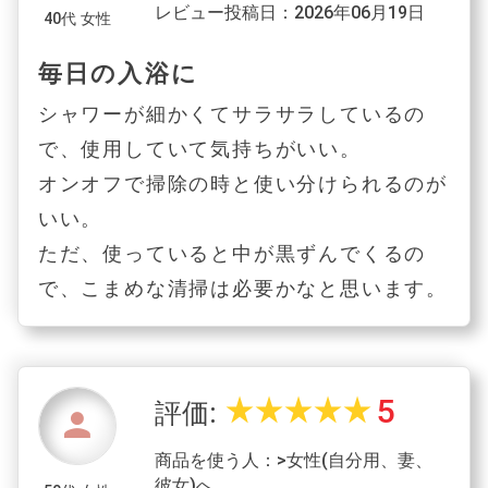
レビュー投稿日：2026年06月19日
40代 女性
毎日の入浴に
シャワーが細かくてサラサラしているの
で、使用していて気持ちがいい。
オンオフで掃除の時と使い分けられるのが
いい。
ただ、使っていると中が黒ずんでくるの
で、こまめな清掃は必要かなと思います。
5
star_rate
star_rate
star_rate
star_rate
star_rate
評価:
person
商品を使う人：>女性(自分用、妻、
彼女)へ