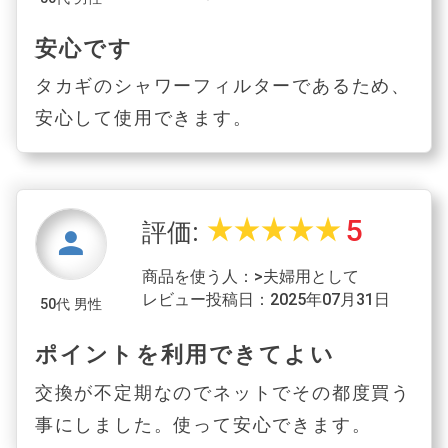
安心です
タカギのシャワーフィルターであるため、
安心して使用できます。
5
star_rate
star_rate
star_rate
star_rate
star_rate
評価:
person
商品を使う人：>夫婦用として
レビュー投稿日：2025年07月31日
50代 男性
ポイントを利用できてよい
交換が不定期なのでネットでその都度買う
事にしました。使って安心できます。