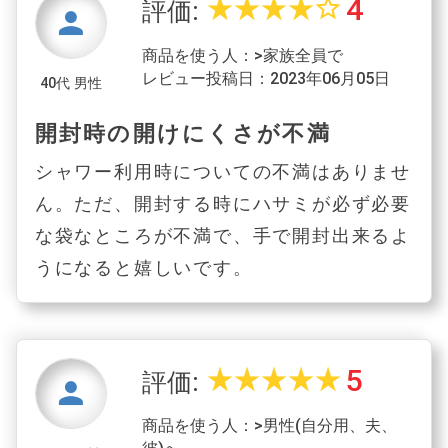
4
star_rate
star_rate
star_rate
star_rate
star_border
評価:
person
商品を使う人：>家族全員で
レビュー投稿日：2023年06月05日
40代 男性
開封時の開けにくさが不満
シャワー利用時についての不満はありませ
ん。ただ、開封する時にハサミが必ず必要
な袋なところが不満で、手で開封出来るよ
うになると嬉しいです。
5
star_rate
star_rate
star_rate
star_rate
star_rate
評価:
person
商品を使う人：>男性(自分用、夫、