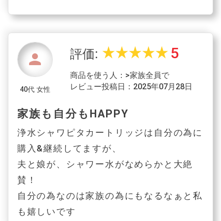
5
star_rate
star_rate
star_rate
star_rate
star_rate
評価:
person
商品を使う人：>家族全員で
レビュー投稿日：2025年07月28日
40代 女性
家族も自分もHAPPY
浄水シャワピタカートリッジは自分の為に
購入&継続してますが、
夫と娘が、シャワー水がなめらかと大絶
賛！
自分の為なのは家族の為にもなるなぁと私
も嬉しいです