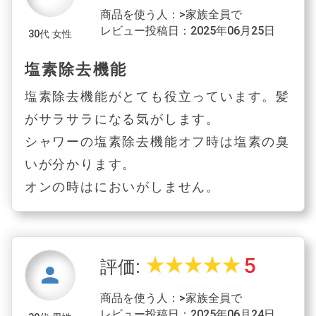
商品を使う人：>家族全員で
レビュー投稿日：2025年06月25日
30代 女性
塩素除去機能
塩素除去機能がとても役立っています。髪
がサラサラになる気がします。
シャワーの塩素除去機能オフ時は塩素の臭
いが分かります。
オンの時はにおいがしません。
5
star_rate
star_rate
star_rate
star_rate
star_rate
評価:
person
商品を使う人：>家族全員で
レビュー投稿日：2025年06月24日