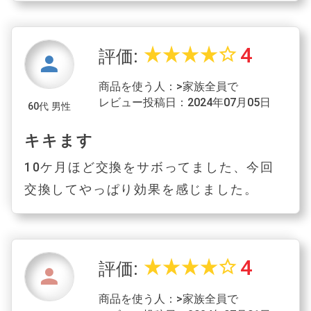
4
star_rate
star_rate
star_rate
star_rate
star_border
評価:
person
商品を使う人：>家族全員で
レビュー投稿日：2024年07月05日
60代 男性
キキます
10ケ月ほど交換をサボってました、今回
交換してやっぱり効果を感じました。
4
star_rate
star_rate
star_rate
star_rate
star_border
評価:
person
商品を使う人：>家族全員で