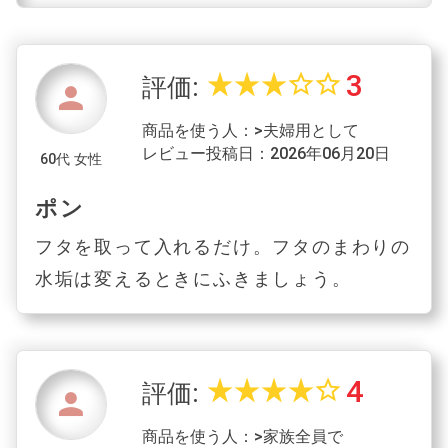
3
star_rate
star_rate
star_rate
star_border
star_border
評価:
person
商品を使う人：>夫婦用として
レビュー投稿日：2026年06月20日
60代 女性
ポン
フタを取って入れるだけ。フタのまわりの
水垢は変えるときにふきましょう。
4
star_rate
star_rate
star_rate
star_rate
star_border
評価:
person
商品を使う人：>家族全員で