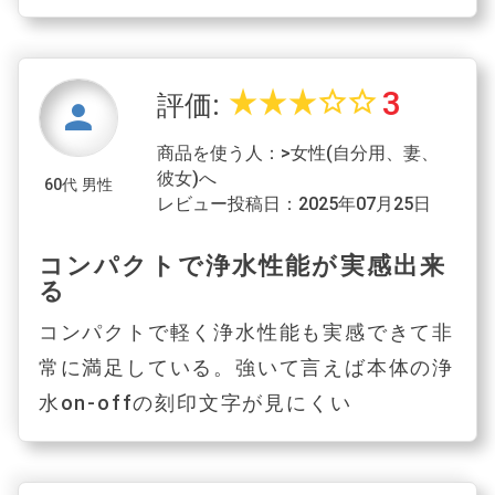
3
star_rate
star_rate
star_rate
star_border
star_border
評価:
person
商品を使う人：>女性(自分用、妻、
彼女)へ
60代 男性
レビュー投稿日：2025年07月25日
コンパクトで浄水性能が実感出来
る
コンパクトで軽く浄水性能も実感できて非
常に満足している。強いて言えば本体の浄
水on-offの刻印文字が見にくい