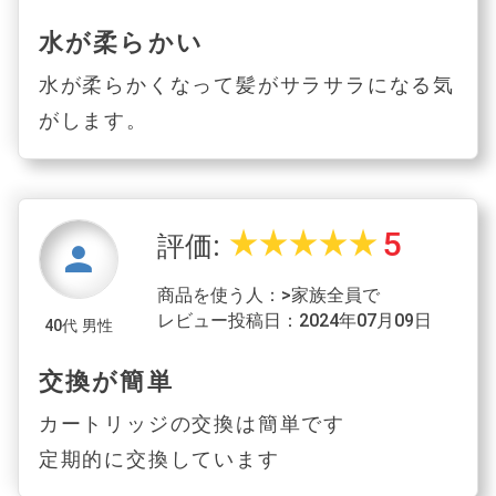
水が柔らかい
水が柔らかくなって髪がサラサラになる気
がします。
5
star_rate
star_rate
star_rate
star_rate
star_rate
評価:
person
商品を使う人：>家族全員で
レビュー投稿日：2024年07月09日
40代 男性
交換が簡単
カートリッジの交換は簡単です
定期的に交換しています