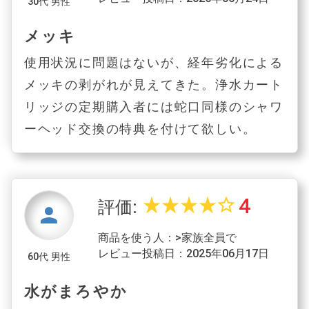
30代 男性
メッキ
使用状況に問題はないが、経年劣化による
メッキの剥がれが見えてきた。浄水カート
リッジの定期購入者には蛇口同様のシャワ
ーヘッド交換の特典を付けて欲しい。
4
star_rate
star_rate
star_rate
star_rate
star_border
評価:
person
商品を使う人：>家族全員で
レビュー投稿日：2025年06月17日
60代 男性
水がまろやか