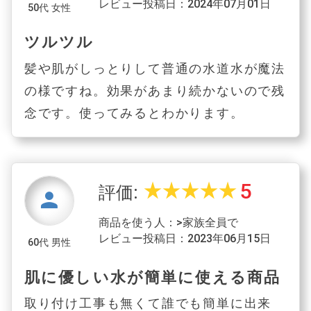
レビュー投稿日：2024年07月01日
50代 女性
ツルツル
髪や肌がしっとりして普通の水道水が魔法
の様ですね。効果があまり続かないので残
念です。使ってみるとわかります。
5
star_rate
star_rate
star_rate
star_rate
star_rate
評価:
person
商品を使う人：>家族全員で
レビュー投稿日：2023年06月15日
60代 男性
肌に優しい水が簡単に使える商品
取り付け工事も無くて誰でも簡単に出来