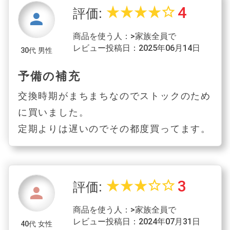
4
star_rate
star_rate
star_rate
star_rate
star_border
評価:
person
商品を使う人：>家族全員で
レビュー投稿日：2025年06月14日
30代 男性
予備の補充
交換時期がまちまちなのでストックのため
に買いました。
定期よりは遅いのでその都度買ってます。
3
star_rate
star_rate
star_rate
star_border
star_border
評価:
person
商品を使う人：>家族全員で
レビュー投稿日：2024年07月31日
40代 女性