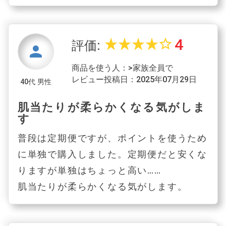
4
star_rate
star_rate
star_rate
star_rate
star_border
評価:
person
商品を使う人：>家族全員で
レビュー投稿日：2025年07月29日
40代 男性
肌当たりが柔らかくなる気がしま
す
普段は定期便ですが、ポイントを使うため
に単独で購入しました。定期便だと安くな
りますが単独はちょっと高い……
肌当たりが柔らかくなる気がします。