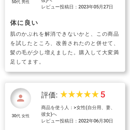
彼)へ
50代 男性
レビュー投稿日：2023年05月27日
体に良い
肌のかぶれを解消できないかと、この商品
を試したところ、改善されたのと併せて、
髪の毛が少し増えました。購入して大変満
足してます。
5
star_rate
star_rate
star_rate
star_rate
star_rate
評価:
person
商品を使う人：>女性(自分用、妻、
彼女)へ
30代 女性
レビュー投稿日：2022年06月30日