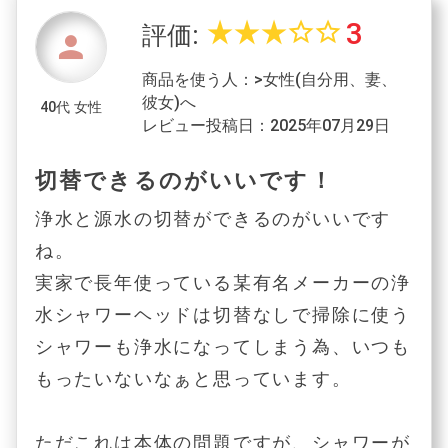
3
star_rate
star_rate
star_rate
star_border
star_border
評価:
person
商品を使う人：>女性(自分用、妻、
彼女)へ
40代 女性
レビュー投稿日：2025年07月29日
切替できるのがいいです！
浄水と源水の切替ができるのがいいです
ね。
実家で長年使っている某有名メーカーの浄
水シャワーヘッドは切替なしで掃除に使う
シャワーも浄水になってしまう為、いつも
もったいないなぁと思っています。
ただこれは本体の問題ですが、シャワーが