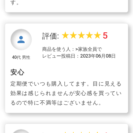
す。
5
star_rate
star_rate
star_rate
star_rate
star_rate
評価:
person
商品を使う人：>家族全員で
レビュー投稿日：2023年06月08日
40代 男性
安心
定期便でいつも購入してます。目に見える
効果は感じられませんが安心感を買ってい
るので特に不満等はございません。