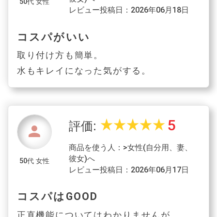
50代 女性
レビュー投稿日：2026年06月18日
コスパがいい
取り付け方も簡単。
水もキレイになった気がする。
5
star_rate
star_rate
star_rate
star_rate
star_rate
評価:
person
商品を使う人：>女性(自分用、妻、
彼女)へ
50代 女性
レビュー投稿日：2026年06月17日
コスパはGOOD
正直機能についてはわかりませんが