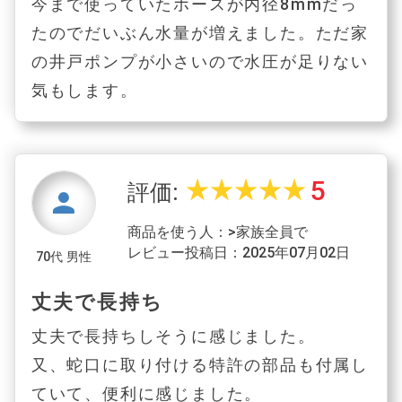
今まで使っていたホースが内径8mmだっ
たのでだいぶん水量が増えました。ただ家
の井戸ポンプが小さいので水圧が足りない
気もします。
5
star_rate
star_rate
star_rate
star_rate
star_rate
評価:
person
商品を使う人：>家族全員で
レビュー投稿日：2025年07月02日
70代 男性
丈夫で長持ち
丈夫で長持ちしそうに感じました。
又、蛇口に取り付ける特許の部品も付属し
ていて、便利に感じました。