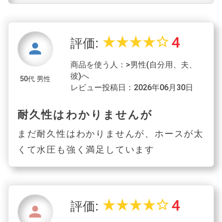
4
star_rate
star_rate
star_rate
star_rate
star_border
評価:
person
商品を使う人：>男性(自分用、夫、
彼)へ
50代 男性
レビュー投稿日：2026年06月30日
耐久性はわかりませんが
まだ耐久性はわかりませんが、ホースが太
くて水圧も強く満足しています
4
star_rate
star_rate
star_rate
star_rate
star_border
評価:
person