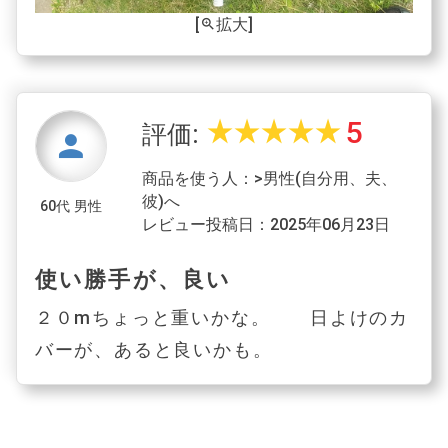
[
拡大]
zoom_in
5
star_rate
star_rate
star_rate
star_rate
star_rate
評価:
person
商品を使う人：>男性(自分用、夫、
彼)へ
60代 男性
レビュー投稿日：2025年06月23日
使い勝手が、良い
２０mちょっと重いかな。 日よけのカ
バーが、あると良いかも。