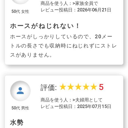
商品を使う人：>家族全員で
レビュー投稿日：2026年06月21日
50代 女性
ホースがねじれない！
ホースがしっかりしているので、20メー
トルの長さでも収納時にねじれずにストレ
スがありません。
5
star_rate
star_rate
star_rate
star_rate
star_rate
評価:
person
商品を使う人：>夫婦用として
レビュー投稿日：2025年07月15日
50代 男性
水勢