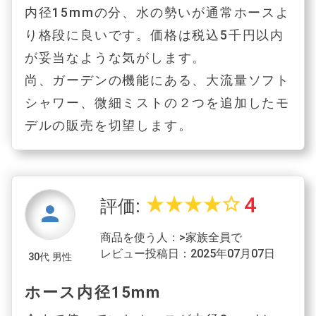
内径15mmの分、水の勢いが通常ホースよ
り格段に良いです。価格は税込5千円以内
が妥当なような気がします。
尚、ガーデンの機能にある、大流量ソフト
シャワー、微細ミストの２つを追加したモ
デルの販売を切望します。
4
star_rate
star_rate
star_rate
star_rate
star_border
評価:
person
商品を使う人：>家族全員で
レビュー投稿日：2025年07月07日
30代 男性
ホース内径15mm