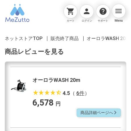
menu
shopping_cart
person
help
Menu
カート
ログイン
サポート
ネットストアTOP
販売終了商品
オーロラWASH 20m
商品レビューを見る
オーロラWASH 20m
star_rate
star_rate
star_rate
star_rate
star_half
4.5
（
6件
）
6,578
円
商品詳細ページへ
arrow_forward_ios