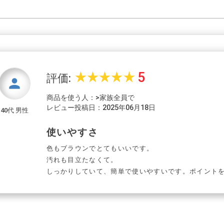
5
star_rate
star_rate
star_rate
star_rate
star_rate
評価:
person
商品を使う人：>家族全員で
レビュー投稿日：2025年06月18日
40代 男性
使いやすさ
色もブラウンでとてもいいです。
汚れも目立たなくて。
しっかりしていて、簡単で使いやすいです。ポイント