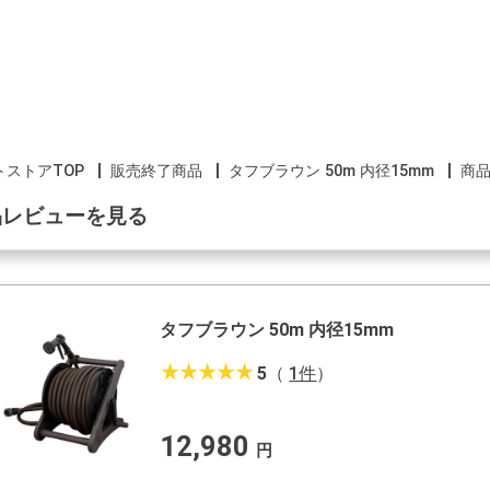
トストアTOP
販売終了商品
タフブラウン 50m 内径15mm
商
品レビューを見る
タフブラウン 50m 内径15mm
star_rate
star_rate
star_rate
star_rate
star_rate
5
（
1件
）
12,980
円