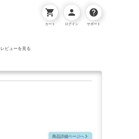
shopping_cart
person
help
カート
ログイン
サポート
品レビューを見る
商品詳細ページへ
arrow_forward_ios