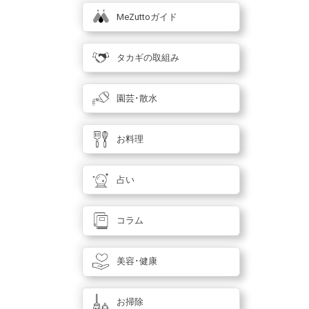
MeZuttoガイド
タカギの取組み
園芸･散水
お料理
占い
コラム
美容･健康
お掃除