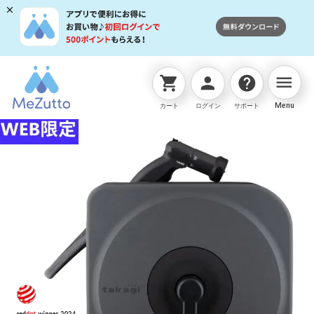
menu
shopping_cart
person
help
ネットストアTOP
ホースリール
BOXY NEXT 30m
Menu
カート
ログイン
サポート