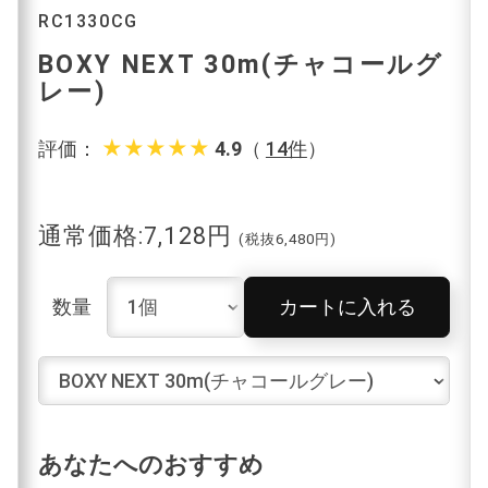
RC1330CG
BOXY NEXT 30m(チャコールグ
レー)
star_rate
star_rate
star_rate
star_rate
star_rate
評価：
4.9
（
14件
）
通常価格:7,128円
(税抜6,480円)
数量
カートに入れる
あなたへのおすすめ