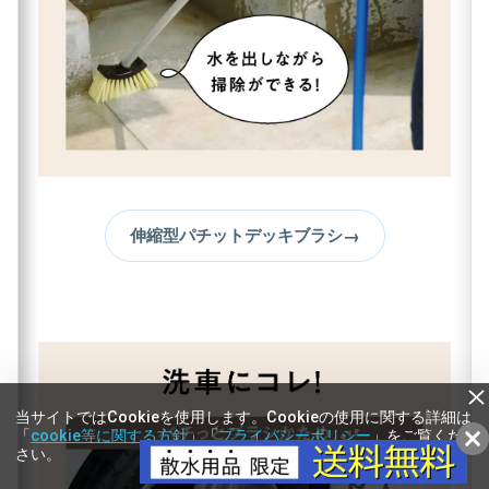
→
伸縮型パチットデッキブラシ
当サイトではCookieを使用します。Cookieの使用に関する詳細は
「
cookie等に関する方針
」「
プライバシーポリシー
」をご覧くだ
さい。