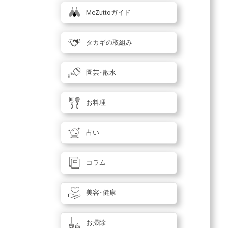
MeZuttoガイド
タカギの取組み
園芸･散水
お料理
占い
コラム
美容･健康
お掃除