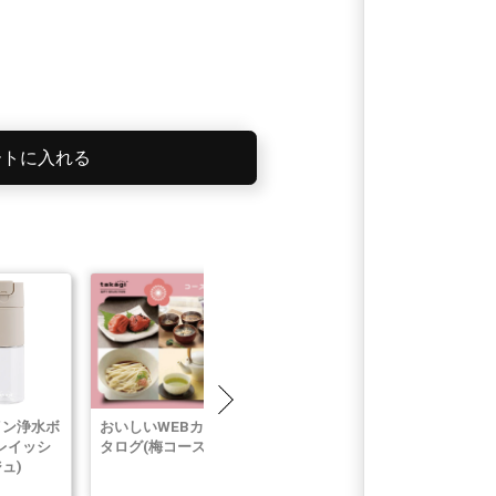
ートに入れる
イン浄水ボ
おいしいWEBカ
NANO NEXT
クリアイン浄
レイッシ
タログ(梅コース)
10m(チャコール
トル(アンバ
ュ)
グレー)
ーズ)