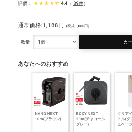
star_rate
star_rate
star_rate
star_rate
star_half
評価：
4.4
（
39件
）
通常価格:1,188円
(税抜1,080円)
カ
数量
あなたへのおすすめ
NANO NEXT
BOXY NEXT
クリア
10m(ブラウン)
20m(チャコール
トル(グ
グレー)
ュベージ