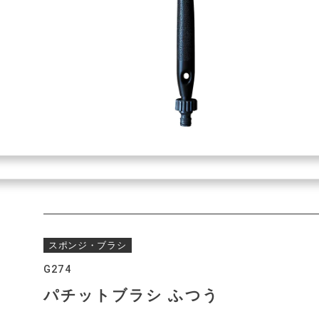
スポンジ・ブラシ
G274
パチットブラシ ふつう