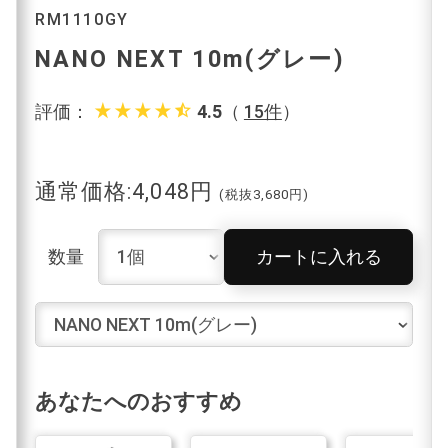
RM1110GY
NANO NEXT 10m(グレー)
star_rate
star_rate
star_rate
star_rate
star_half
評価：
4.5
（
15件
）
通常価格:4,048円
(税抜3,680円)
数量
カートに入れる
あなたへのおすすめ