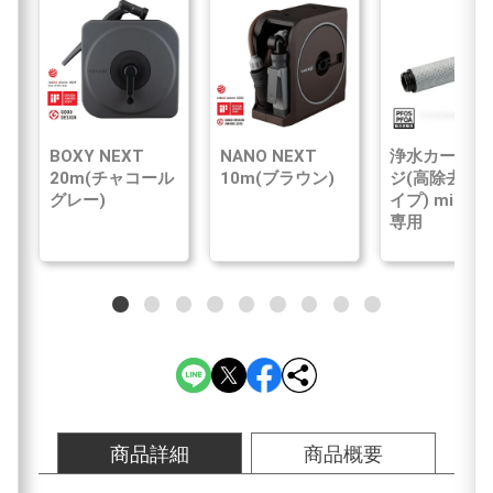
BOXY NEXT
NANO NEXT
浄水カートリ
20m(チャコール
10m(ブラウン)
ジ(高除去性
グレー)
イプ) mini N
専用
商品詳細
商品概要