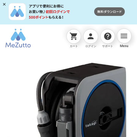
menu
shopping_cart
person
help
ネットストアTOP
ホースリール
NANO NEXT 10m(
Menu
カート
ログイン
サポート