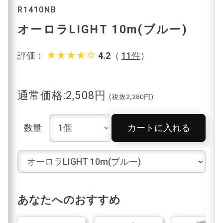
R1410NB
オーロラLIGHT 10m(ブルー)
star_rate
star_rate
star_rate
star_rate
star_border
評価：
4.2
（
11件
）
通常価格:2,508円
(税抜2,280円)
数量
カートに入れる
あなたへのおすすめ