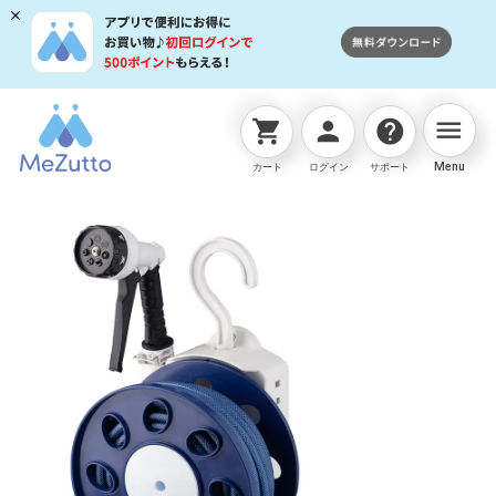
menu
shopping_cart
person
help
ネットストアTOP
ホースリール
オーロラLIGHT 10m
Menu
カート
ログイン
サポート