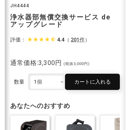
JH4444
浄水器部無償交換サービス de
アップグレード
star_rate
star_rate
star_rate
star_rate
star_half
評価：
4.4
（
201件
）
通常価格:3,300円
(税抜3,000円)
数量
カートに入れる
あなたへのおすすめ