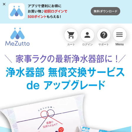
menu
shopping_cart
person
help
ネットストアTOP
浄水器関連
浄水器部無償交換サービ
Menu
カート
ログイン
サポート