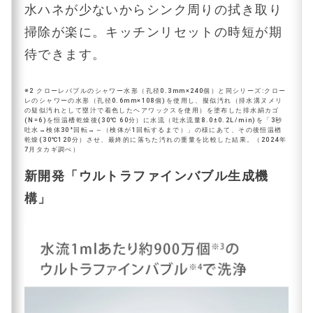
水ハネが少ないからシンク周りの拭き取り
掃除が楽に。キッチンリセットの時短が期
待できます。
※2 クローレバブルのシャワー水形（孔径0.3mm×240個）と同シリーズ:クロー
レのシャワーの水形（孔径0.6mm×108個)を使用し、擬似汚れ（排水溝ヌメリ
の疑似汚れとして塁汁で着色したヘアワックスを使用）を塗布した排水絹カゴ
(N=6)を恒温槽乾燥後(30℃ 60分）に水流（吐水流量8.0±0.2L/min)を「3秒
吐水→検体30°回転→～（検体が1回転するまで）」の様にあて、その後恒温楢
乾燥(30℃120分）させ、最終的に落ちた汚れの重量を比較した結果。（2024年
7月タカギ調ぺ）
新開発「ウルトラファインバブル生成機
構」