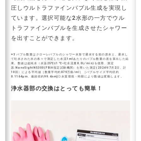
圧しウルトラファインバブル生成を実現し
ています。選択可能な2水形の一方でウル
トラファインバブルを生成させたシャワー
を出すことができます。
※3 バブル数量はクローレバブルのシャワー水形で通水する前の原水と、通水し
て吐水された水の各々で測定した水流1mlあたりのバブル数量の差を算出した結
果。数値は超純水（水温25℃±1 ℃•吐水流量8.0L/min)を使用、測定
器:NanoSightNS300(FBIA指定試験機関）を用いた測定(2024年7月2日、計
10回）による平均値［数量平均約879万個/ml］［バブルサイズ平均径約
0.1164μm、最頻径約99.4nm]◎水質環境・時期により数値は変動します。
浄水器部の交換はとっても簡単！