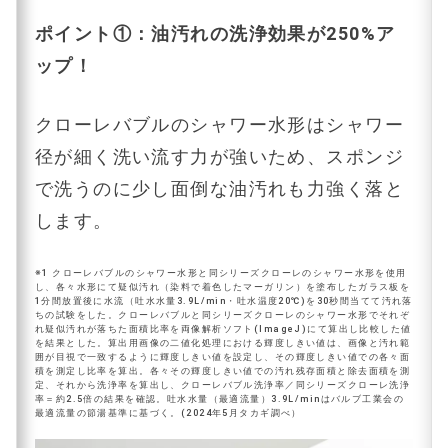
ポイント①：油汚れの洗浄効果が250%ア
ップ！
クローレバブルのシャワー水形はシャワー
径が細く洗い流す力が強いため、スポンジ
で洗うのに少し面倒な油汚れも力強く落と
します。
※1 クローレバブルのシャワー水形と同シリーズクローレのシャワー水形を使用
し、各々水形にて疑似汚れ（染料で着色したマーガリン）を塗布したガラス板を
1分間放置後に水流（吐水水量3.9L/min・吐水温度20℃)を30秒間当てて汚れ落
ちの試験をした。クローレバブルと同シリーズクローレのシャワー水形でそれぞ
れ疑似汚れが落ちた面積比率を両像解析ソフト(lmageJ)にて算出し比較した値
を結果とした。算出用画像の二値化処理における輝度しきい値は、画像と汚れ範
囲が目視で一致するように輝度しきい値を設定し、その輝度しきい値での各々面
積を測定し比率を算出。各々その輝度しきい値での汚れ残存面積と除去面積を測
定、それから洗浄率を算出し、クローレバブル洗浄率／同シリーズクローレ洗浄
率＝約2.5倍の結果を確認。吐水水量（最適流量）3.9L/minはバルブ工業会の
最適流量の節湯基準に基づく。(2024年5月タカギ調べ）