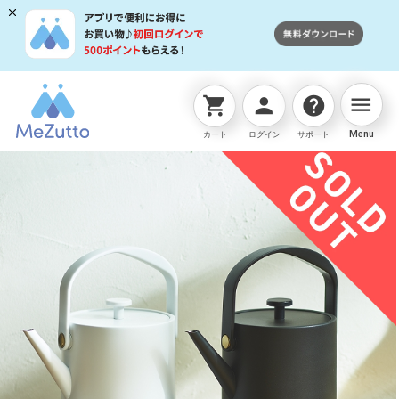
menu
shopping_cart
person
help
ネットストアTOP
販売終了商品
ラッセルホブス Tケ
Menu
カート
ログイン
サポート