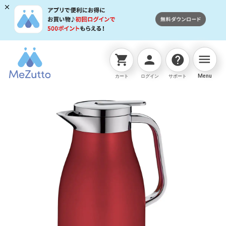
menu
shopping_cart
person
help
ネットストアTOP
セレクト商品
サーモス 真空断熱ポ
Menu
カート
ログイン
サポート