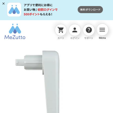
menu
shopping_cart
person
help
ネットストアTOP
交換用部品
オーロラハンドル大(GY
Menu
カート
ログイン
サポート