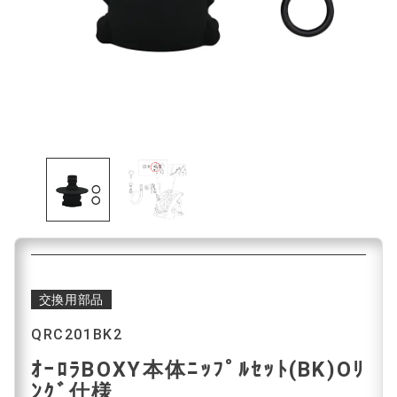
交換用部品
QRC201BK2
ｵｰﾛﾗBOXY本体ﾆｯﾌﾟﾙｾｯﾄ(BK)Oﾘ
ﾝｸﾞ仕様