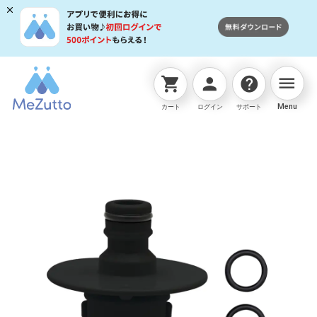
menu
shopping_cart
person
help
ネットストアTOP
交換用部品
ｵｰﾛﾗBOXY本体ﾆｯﾌﾟﾙｾｯ
Menu
カート
ログイン
サポート