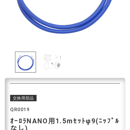
交換用部品
QR0019
ｵｰﾛﾗNANO用1.5mｾｯﾄφ9(ﾆｯﾌﾟﾙ
なし)