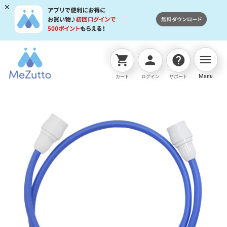
menu
shopping_cart
person
help
ネットストアTOP
交換用部品
ｵｰﾛﾗNANO用1.5mｾｯﾄφ
Menu
カート
ログイン
サポート