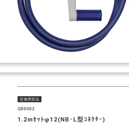
交換用部品
QR0002
1.2mｾｯﾄφ12(NB･L型ｺﾈｸﾀｰ)