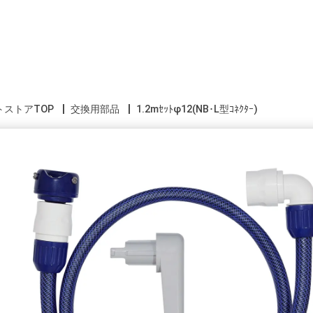
トストアTOP
交換用部品
1.2mｾｯﾄφ12(NB･L型ｺﾈｸﾀｰ)