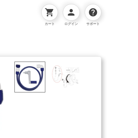
shopping_cart
person
help
カート
ログイン
サポート