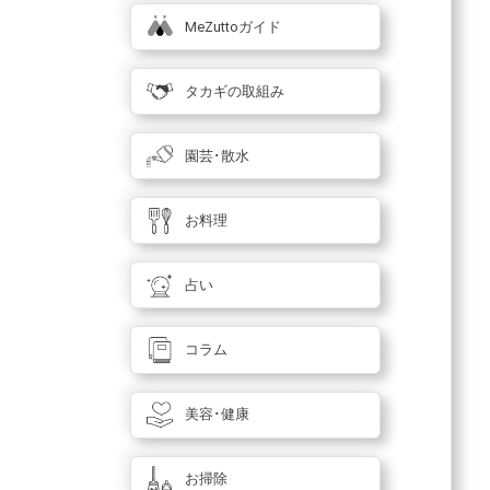
MeZuttoガイド
タカギの取組み
園芸･散水
お料理
占い
コラム
美容･健康
お掃除