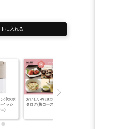
ートに入れる
イン浄水ボ
おいしいWEBカ
NANO NEXT
VISANTE
レイッシ
タログ(梅コース)
10m(チャコール
Moisturizin
ュ)
グレー)
Cream