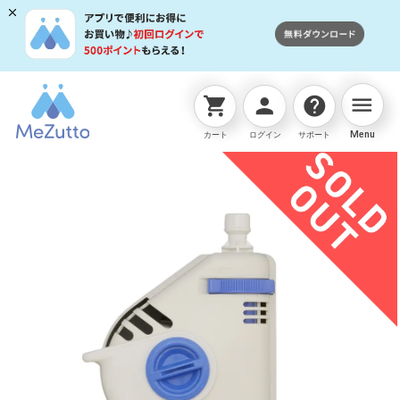
menu
shopping_cart
person
help
ネットストアTOP
販売終了商品
ｸｲｯｸｼｬﾜｰ本体のみ裸
Menu
カート
ログイン
サポート