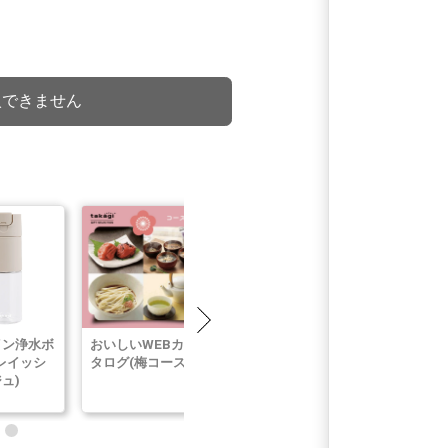
入できません
イン浄水ボ
おいしいWEBカ
NANO NEXT
VISANTE
レイッシ
タログ(梅コース)
10m(チャコール
Moisturizin
ュ)
グレー)
Cream