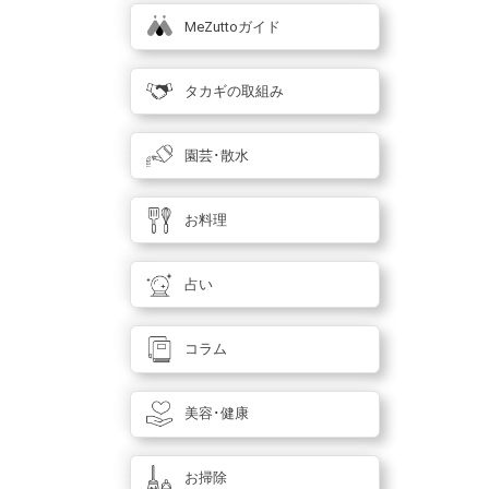
MeZuttoガイド
タカギの取組み
園芸･散水
お料理
占い
コラム
美容･健康
お掃除