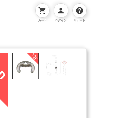
shopping_cart
person
help
カート
ログイン
サポート